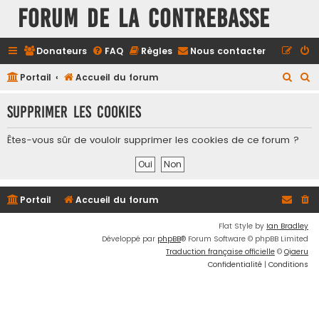
FORUM DE LA CONTREBASSE
Donateurs
FAQ
Règles
Nous contacter
R
R
Portail
Accueil du forum
e
e
Supprimer les cookies
c
c
h
h
Êtes-vous sûr de vouloir supprimer les cookies de ce forum ?
e
e
r
r
c
c
Portail
Accueil du forum
h
h
e
e
Flat Style by
Ian Bradley
Développé par
phpBB
® Forum Software © phpBB Limited
r
r
Traduction française officielle
©
Qiaeru
Confidentialité
|
Conditions