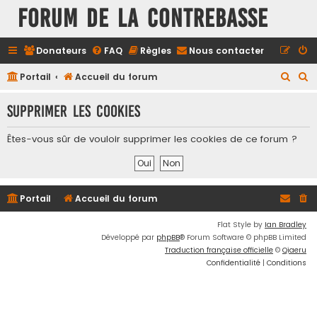
FORUM DE LA CONTREBASSE
Donateurs
FAQ
Règles
Nous contacter
R
R
Portail
Accueil du forum
e
e
Supprimer les cookies
c
c
h
h
Êtes-vous sûr de vouloir supprimer les cookies de ce forum ?
e
e
r
r
c
c
Portail
Accueil du forum
h
h
e
e
Flat Style by
Ian Bradley
Développé par
phpBB
® Forum Software © phpBB Limited
r
r
Traduction française officielle
©
Qiaeru
Confidentialité
|
Conditions