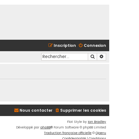
Inscription
Connexion
Rechercher
Recherche avancé
Nous contacter
Supprimer les cookies
Flat Style by
Ian Bradley
Développé par
phpBB
® Forum Software © phpBB Limited
Traduction française officielle
©
Qiaeru
Confidentialité
|
Conditions