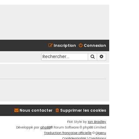
Inscription
Connexion
Rechercher
Recherche avancé
Nous contacter
Supprimer les cookies
Flat Style by
Ian Bradley
Développé par
phpBB
® Forum Software © phpBB Limited
Traduction française officielle
©
Qiaeru
Confidentialité
|
Conditions