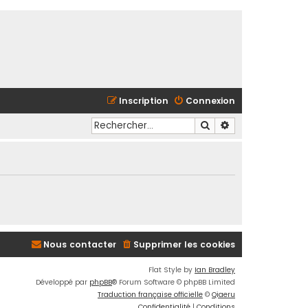
Inscription
Connexion
Rechercher
Recherche avancé
Nous contacter
Supprimer les cookies
Flat Style by
Ian Bradley
Développé par
phpBB
® Forum Software © phpBB Limited
Traduction française officielle
©
Qiaeru
Confidentialité
|
Conditions