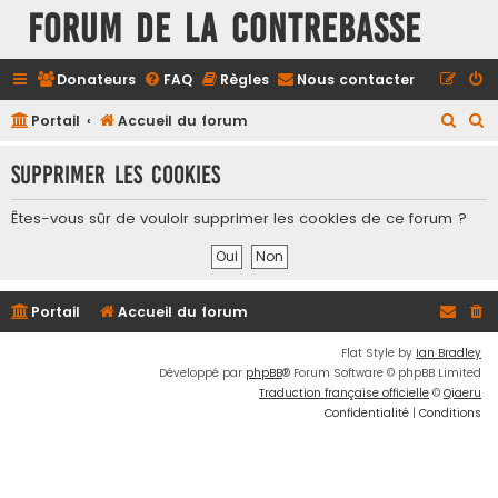
FORUM DE LA CONTREBASSE
Donateurs
FAQ
Règles
Nous contacter
R
R
Portail
Accueil du forum
e
e
Supprimer les cookies
c
c
h
h
Êtes-vous sûr de vouloir supprimer les cookies de ce forum ?
e
e
r
r
c
c
Portail
Accueil du forum
h
h
e
e
Flat Style by
Ian Bradley
Développé par
phpBB
® Forum Software © phpBB Limited
r
r
Traduction française officielle
©
Qiaeru
Confidentialité
|
Conditions