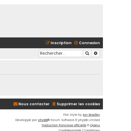
Inscription
Connexion
Rechercher
Recherche avancé
Nous contacter
Supprimer les cookies
Flat Style by
Ian Bradley
Développé par
phpBB
® Forum Software © phpBB Limited
Traduction française officielle
©
Qiaeru
Confidentialité
|
Conditions