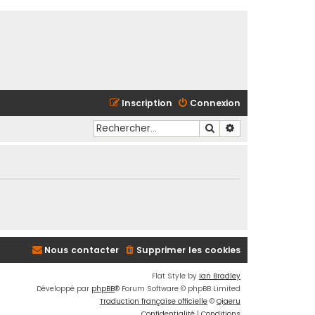
Inscription
Connexion
Rechercher
Recherche avancé
Nous contacter
Supprimer les cookies
Flat Style by
Ian Bradley
Développé par
phpBB
® Forum Software © phpBB Limited
Traduction française officielle
©
Qiaeru
Confidentialité
|
Conditions