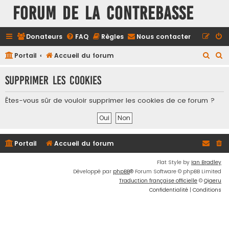
FORUM DE LA CONTREBASSE
Donateurs
FAQ
Règles
Nous contacter
R
R
Portail
Accueil du forum
e
e
Supprimer les cookies
c
c
h
h
Êtes-vous sûr de vouloir supprimer les cookies de ce forum ?
e
e
r
r
c
c
Portail
Accueil du forum
h
h
e
e
Flat Style by
Ian Bradley
Développé par
phpBB
® Forum Software © phpBB Limited
r
r
Traduction française officielle
©
Qiaeru
Confidentialité
|
Conditions