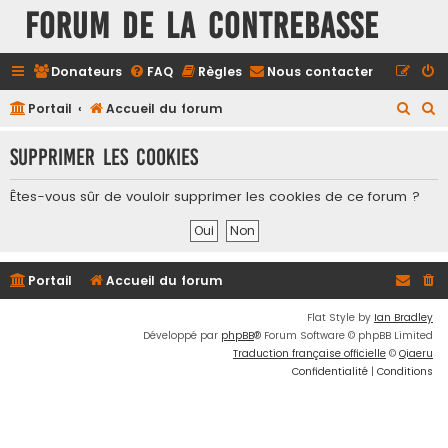
FORUM DE LA CONTREBASSE
Donateurs
FAQ
Règles
Nous contacter
R
R
Portail
Accueil du forum
e
e
Supprimer les cookies
c
c
h
h
Êtes-vous sûr de vouloir supprimer les cookies de ce forum ?
e
e
r
r
c
c
Portail
Accueil du forum
h
h
e
e
Flat Style by
Ian Bradley
Développé par
phpBB
® Forum Software © phpBB Limited
r
r
Traduction française officielle
©
Qiaeru
Confidentialité
|
Conditions