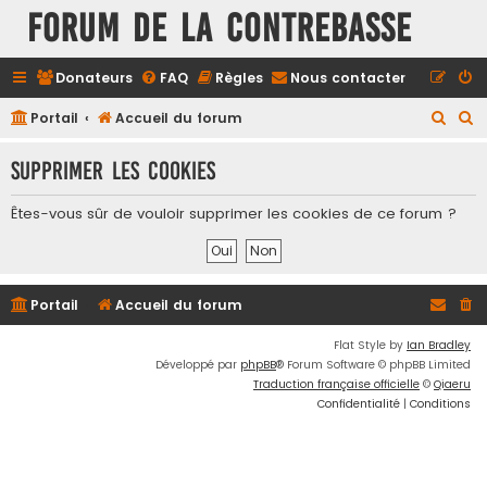
FORUM DE LA CONTREBASSE
Donateurs
FAQ
Règles
Nous contacter
R
R
Portail
Accueil du forum
e
e
Supprimer les cookies
c
c
h
h
Êtes-vous sûr de vouloir supprimer les cookies de ce forum ?
e
e
r
r
c
c
Portail
Accueil du forum
h
h
e
e
Flat Style by
Ian Bradley
Développé par
phpBB
® Forum Software © phpBB Limited
r
r
Traduction française officielle
©
Qiaeru
Confidentialité
|
Conditions