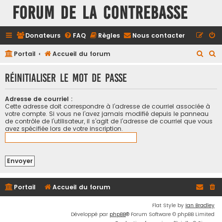
FORUM DE LA CONTREBASSE
Donateurs
FAQ
Règles
Nous contacter
R
R
Portail
Accueil du forum
e
e
Réinitialiser le mot de passe
c
c
h
h
Adresse de courriel :
e
e
Cette adresse doit correspondre à l’adresse de courriel associée à
votre compte. Si vous ne l’avez jamais modifié depuis le panneau
r
r
de contrôle de l’utilisateur, il s’agit de l’adresse de courriel que vous
avez spécifiée lors de votre inscription.
c
c
h
h
e
e
r
r
Portail
Accueil du forum
Flat Style by
Ian Bradley
Développé par
phpBB
® Forum Software © phpBB Limited