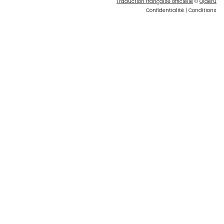
Traduction française officielle
©
Qiaeru
Confidentialité
|
Conditions