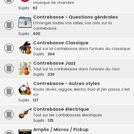
musique de chambre
Sujets :
92
Contrebasse - Questions générales
Echangez toutes vos idées, vos avis sur la
contrebasse
Sujets :
400
Contrebasse Classique
Tout sur la contrebasse dans l'univers du classique
Sujets :
204
Contrebasse Jazz
Tout sur la contrebasse dans l'univers du Jazz
Sujets :
329
Contrebasse - Autres styles
Rocks divers, reggae, électro, trad et j'en passe, c'est
ici!
Sujets :
127
Contrebasse électrique
Tout sur les contrebasses électriques
Sujets :
125
Amplis / Micros / Pickup