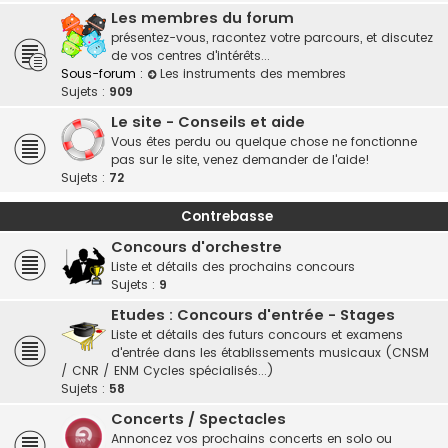
Les membres du forum
présentez-vous, racontez votre parcours, et discutez
de vos centres d'intérêts...
Sous-forum :
Les instruments des membres
Sujets :
909
Le site - Conseils et aide
Vous êtes perdu ou quelque chose ne fonctionne
pas sur le site, venez demander de l'aide!
Sujets :
72
Contrebasse
Concours d'orchestre
Liste et détails des prochains concours
Sujets :
9
Etudes : Concours d'entrée - Stages
Liste et détails des futurs concours et examens
d'entrée dans les établissements musicaux (CNSM
/ CNR / ENM Cycles spécialisés...)
Sujets :
58
Concerts / Spectacles
Annoncez vos prochains concerts en solo ou