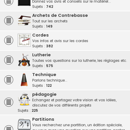
Donnez vos avis et conseils sur le matériel...
Sujets :
742
Archets de Contrebasse
Tout sur les archets
Sujets :
149
Cordes
Vos infos et avis sur les cordes
Sujets :
382
Lutherie
Toutes vos questions sur la lutherie, les réglages etc.
Sujets :
575
Technique
Parlons technique...
Sujets :
122
pédagogie
Echangez et partagez votre vision et vos idées,
discutez de vos différents projets
Sujets :
225
Partitions
Vous recherchez une partition, un édition spéciale,