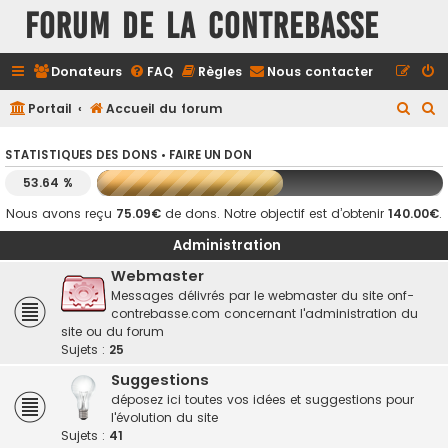
FORUM DE LA CONTREBASSE
Donateurs
FAQ
Règles
Nous contacter
R
R
Portail
Accueil du forum
e
e
STATISTIQUES DES DONS •
FAIRE UN DON
c
c
53.64 %
h
h
e
e
Nous avons reçu
75.09€
de dons. Notre objectif est d’obtenir
140.00€
.
r
r
Administration
c
c
Webmaster
h
h
Messages délivrés par le webmaster du site onf-
contrebasse.com concernant l'administration du
e
e
site ou du forum
r
r
Sujets :
25
Suggestions
déposez ici toutes vos idées et suggestions pour
l'évolution du site
Sujets :
41