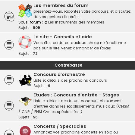
Les membres du forum
présentez-vous, racontez votre parcours, et discutez
de vos centres d'intérêts...
Sous-forum :
Les instruments des membres
Sujets :
909
Le site - Conseils et aide
Vous êtes perdu ou quelque chose ne fonctionne
pas sur le site, venez demander de l'aide!
Sujets :
72
Contrebasse
Concours d'orchestre
Liste et détails des prochains concours
Sujets :
9
Etudes : Concours d'entrée - Stages
Liste et détails des futurs concours et examens
d'entrée dans les établissements musicaux (CNSM
/ CNR / ENM Cycles spécialisés...)
Sujets :
58
Concerts / Spectacles
Annoncez vos prochains concerts en solo ou