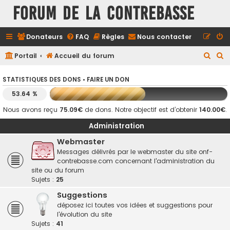
FORUM DE LA CONTREBASSE
Donateurs
FAQ
Règles
Nous contacter
R
R
Portail
Accueil du forum
e
e
STATISTIQUES DES DONS •
FAIRE UN DON
c
c
53.64 %
h
h
e
e
Nous avons reçu
75.09€
de dons. Notre objectif est d’obtenir
140.00€
.
r
r
Administration
c
c
Webmaster
h
h
Messages délivrés par le webmaster du site onf-
contrebasse.com concernant l'administration du
e
e
site ou du forum
r
r
Sujets :
25
Suggestions
déposez ici toutes vos idées et suggestions pour
l'évolution du site
Sujets :
41