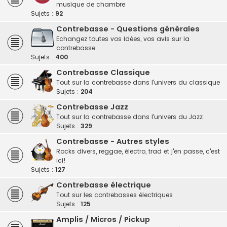
musique de chambre
Sujets :
92
Contrebasse - Questions générales
Echangez toutes vos idées, vos avis sur la
contrebasse
Sujets :
400
Contrebasse Classique
Tout sur la contrebasse dans l'univers du classique
Sujets :
204
Contrebasse Jazz
Tout sur la contrebasse dans l'univers du Jazz
Sujets :
329
Contrebasse - Autres styles
Rocks divers, reggae, électro, trad et j'en passe, c'est
ici!
Sujets :
127
Contrebasse électrique
Tout sur les contrebasses électriques
Sujets :
125
Amplis / Micros / Pickup