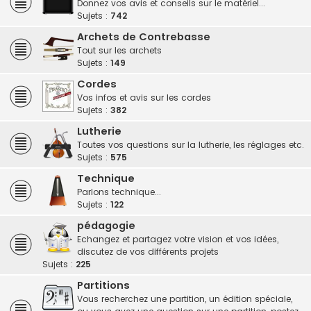
Donnez vos avis et conseils sur le matériel...
Sujets :
742
Archets de Contrebasse
Tout sur les archets
Sujets :
149
Cordes
Vos infos et avis sur les cordes
Sujets :
382
Lutherie
Toutes vos questions sur la lutherie, les réglages etc.
Sujets :
575
Technique
Parlons technique...
Sujets :
122
pédagogie
Echangez et partagez votre vision et vos idées,
discutez de vos différents projets
Sujets :
225
Partitions
Vous recherchez une partition, un édition spéciale,