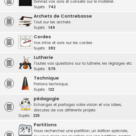
Donnez vos avis et conseils sur le matériel...
Sujets :
742
Archets de Contrebasse
Tout sur les archets
Sujets :
149
Cordes
Vos infos et avis sur les cordes
Sujets :
382
Lutherie
Toutes vos questions sur la lutherie, les réglages etc.
Sujets :
575
Technique
Parlons technique...
Sujets :
122
pédagogie
Echangez et partagez votre vision et vos idées,
discutez de vos différents projets
Sujets :
225
Partitions
Vous recherchez une partition, un édition spéciale,