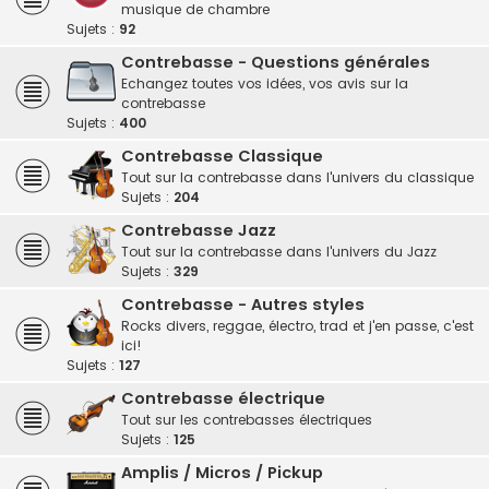
musique de chambre
Sujets :
92
Contrebasse - Questions générales
Echangez toutes vos idées, vos avis sur la
contrebasse
Sujets :
400
Contrebasse Classique
Tout sur la contrebasse dans l'univers du classique
Sujets :
204
Contrebasse Jazz
Tout sur la contrebasse dans l'univers du Jazz
Sujets :
329
Contrebasse - Autres styles
Rocks divers, reggae, électro, trad et j'en passe, c'est
ici!
Sujets :
127
Contrebasse électrique
Tout sur les contrebasses électriques
Sujets :
125
Amplis / Micros / Pickup