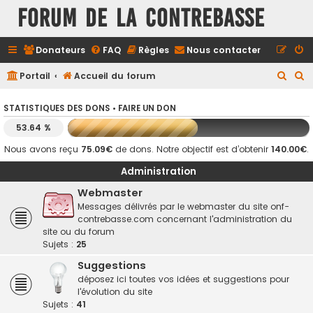
FORUM DE LA CONTREBASSE
Donateurs
FAQ
Règles
Nous contacter
R
R
Portail
Accueil du forum
e
e
STATISTIQUES DES DONS •
FAIRE UN DON
c
c
53.64 %
h
h
e
e
Nous avons reçu
75.09€
de dons. Notre objectif est d’obtenir
140.00€
.
r
r
Administration
c
c
Webmaster
h
h
Messages délivrés par le webmaster du site onf-
contrebasse.com concernant l'administration du
e
e
site ou du forum
r
r
Sujets :
25
Suggestions
déposez ici toutes vos idées et suggestions pour
l'évolution du site
Sujets :
41