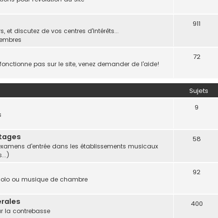
911
 et discutez de vos centres d'intérêts...
membres
72
onctionne pas sur le site, venez demander de l'aide!
Sujets
9
s
Stages
58
et examens d'entrée dans les établissements musicaux
...)
92
 solo ou musique de chambre
rales
400
ur la contrebasse