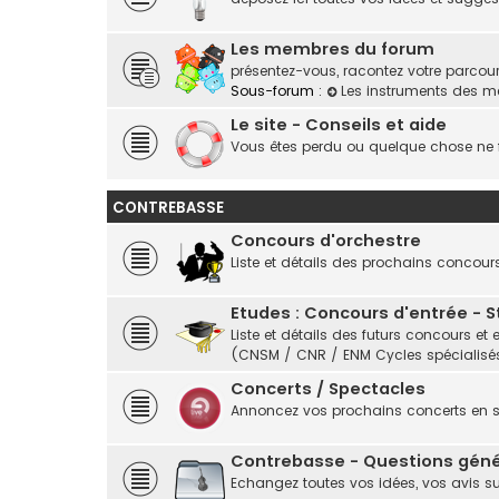
Les membres du forum
présentez-vous, racontez votre parcours,
Sous-forum :
Les instruments des 
Le site - Conseils et aide
Vous êtes perdu ou quelque chose ne f
CONTREBASSE
Concours d'orchestre
Liste et détails des prochains concour
Etudes : Concours d'entrée - 
Liste et détails des futurs concours 
(CNSM / CNR / ENM Cycles spécialisés
Concerts / Spectacles
Annoncez vos prochains concerts en
Contrebasse - Questions géné
Echangez toutes vos idées, vos avis s