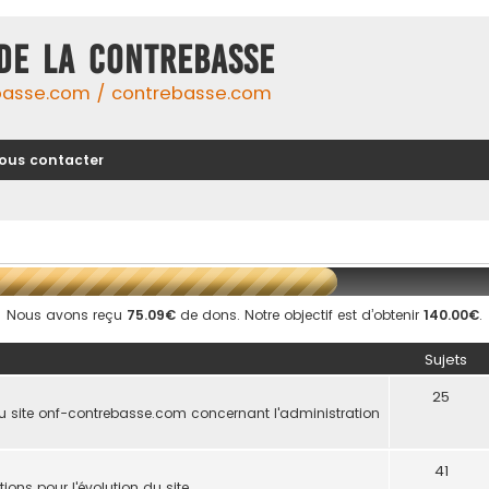
DE LA CONTREBASSE
basse.com / contrebasse.com
ous contacter
Nous avons reçu
75.09€
de dons. Notre objectif est d’obtenir
140.00€
.
Sujets
25
u site onf-contrebasse.com concernant l'administration
41
ions pour l'évolution du site