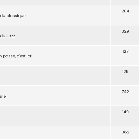
204
 du classique
329
 du Jazz
127
n passe, c'est ici!
125
742
iel...
149
382