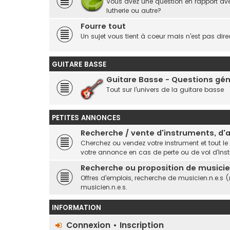
Vous avez une question en rapport ave
lutherie ou autre?
Fourre tout
Un sujet vous tient à coeur mais n'est pas dire
GUITARE BASSE
Guitare Basse - Questions gé
Tout sur l'univers de la guitare basse
PETITES ANNONCES
Recherche / vente d'instruments, d'ar
Cherchez ou vendez votre instrument et tout le
votre annonce en cas de perte ou de vol d'ins
Recherche ou proposition de musicien
Offres d'emplois, recherche de musicien.n.e.s 
musicien.n.e.s.
INFORMATION
Connexion
•
Inscription