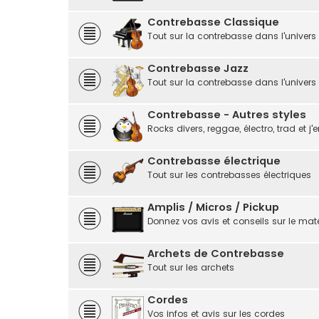
Contrebasse Classique
Tout sur la contrebasse dans l'univers
Contrebasse Jazz
Tout sur la contrebasse dans l'univers
Contrebasse - Autres styles
Rocks divers, reggae, électro, trad et j'e
Contrebasse électrique
Tout sur les contrebasses électriques
Amplis / Micros / Pickup
Donnez vos avis et conseils sur le matér
Archets de Contrebasse
Tout sur les archets
Cordes
Vos infos et avis sur les cordes