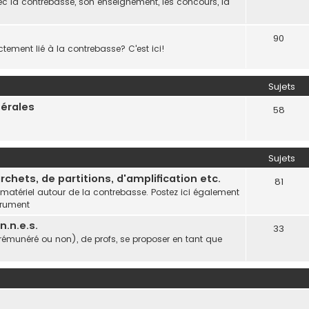
c la contrebasse, son enseignement, les concours, la
90
ctement lié à la contrebasse? C'est ici!
Sujets
nérales
58
Sujets
chets, de partitions, d'amplification etc.
81
 matériel autour de la contrebasse. Postez ici également
trument
.n.e.s.
33
(rémunéré ou non), de profs, se proposer en tant que