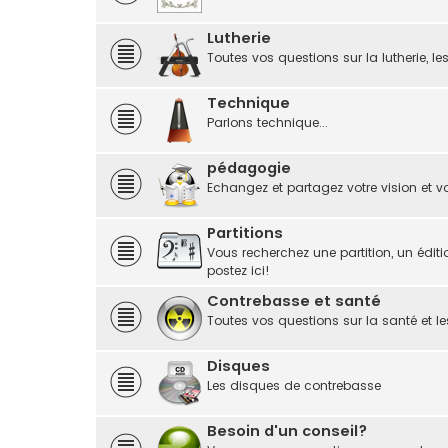
Lutherie
Toutes vos questions sur la lutherie, le
Technique
Parlons technique...
pédagogie
Echangez et partagez votre vision et vo
Partitions
Vous recherchez une partition, un éditi
postez ici!
Contrebasse et santé
Toutes vos questions sur la santé et le
Disques
Les disques de contrebasse
Besoin d'un conseil?