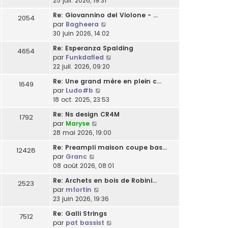
25 juil. 2026, 19:31
m
l
a
l
r
n
e
t
g
e
Re: Giovannino del Violone - …
2054
n
s
s
e
e
C
d
par
Bagheera
i
u
s
r
o
e
30 juin 2026, 14:02
e
l
a
l
n
r
r
t
g
Re: Esperanza Spalding
e
4654
s
n
m
e
C
e
par
Funkdafied
d
u
i
e
r
o
22 juil. 2026, 09:20
e
l
e
s
l
n
r
t
r
Re: Une grand mère en plein c…
s
e
1649
s
n
e
m
C
par
Ludo#b
a
d
u
i
r
e
o
18 oct. 2025, 23:53
g
e
l
e
l
s
n
e
r
t
r
Re: Ns design CR4M
e
s
1792
s
n
e
m
C
par
Maryse
d
a
u
i
r
e
o
28 mai 2026, 19:00
e
g
l
e
l
s
n
r
e
t
r
Re: Preampli maison coupe bas…
e
12428
s
s
n
e
m
C
par
Granc
d
a
u
i
r
e
o
08 août 2026, 08:01
e
g
l
e
l
s
n
r
e
t
r
Re: Archets en bois de Robini…
e
2523
s
s
n
e
m
C
par
mfortin
d
a
u
i
r
e
o
23 juin 2026, 19:36
e
g
l
e
l
s
n
r
e
t
r
Re: Galli Strings
e
7512
s
s
n
e
m
C
par
pat bassist
d
a
u
i