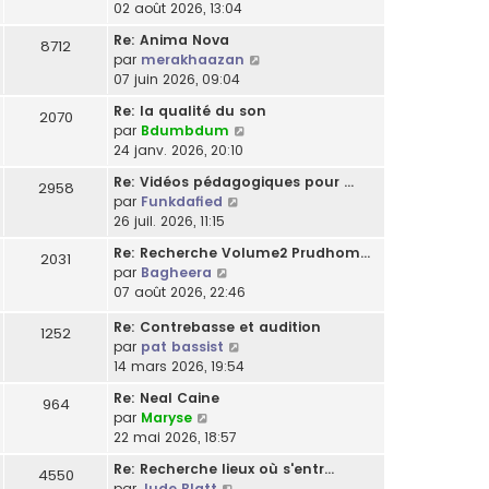
r
e
o
02 août 2026, 13:04
e
g
l
e
l
s
n
r
e
t
r
Re: Anima Nova
e
8712
s
s
n
e
m
C
par
merakhaazan
d
a
u
i
r
e
o
07 juin 2026, 09:04
e
g
l
e
l
s
n
r
e
t
r
Re: la qualité du son
e
2070
s
s
n
e
m
C
par
Bdumbdum
d
a
u
i
r
e
o
24 janv. 2026, 20:10
e
g
l
e
l
s
n
r
e
t
r
Re: Vidéos pédagogiques pour …
e
2958
s
s
n
e
m
C
par
Funkdafied
d
a
u
i
r
e
o
26 juil. 2026, 11:15
e
g
l
e
l
s
n
r
e
t
r
Re: Recherche Volume2 Prudhom…
e
2031
s
s
n
e
m
C
par
Bagheera
d
a
u
i
r
e
o
07 août 2026, 22:46
e
g
l
e
l
s
n
r
e
t
r
e
Re: Contrebasse et audition
s
s
1252
n
e
m
C
d
par
pat bassist
a
u
i
r
e
o
e
14 mars 2026, 19:54
g
l
e
l
s
n
r
e
t
r
e
Re: Neal Caine
s
964
s
n
e
m
C
d
par
Maryse
a
u
i
r
e
o
e
22 mai 2026, 18:57
g
l
e
l
s
n
r
e
t
r
e
Re: Recherche lieux où s'entr…
s
4550
s
n
e
m
d
C
par
Jude Blatt