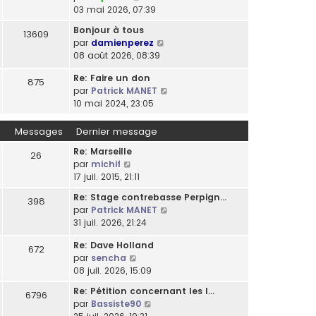
o
03 mai 2026, 07:39
l
n
t
Bonjour à tous
13609
s
e
C
par
damienperez
u
r
o
08 août 2026, 08:39
l
l
n
t
e
Re: Faire un don
s
875
e
d
C
par
Patrick MANET
u
r
e
o
10 mai 2024, 23:05
l
l
r
n
t
e
n
s
Messages
Dernier message
e
d
i
u
r
e
Re: Marseille
e
l
26
l
r
C
par
michif
r
t
e
n
o
17 juil. 2015, 21:11
m
e
d
i
n
e
r
e
Re: Stage contrebasse Perpign…
e
398
s
s
l
r
C
par
Patrick MANET
r
u
s
e
n
o
31 juil. 2026, 21:24
m
l
a
d
i
n
e
t
g
e
Re: Dave Holland
e
s
672
s
e
e
r
C
par
sencha
r
u
s
r
n
o
08 juil. 2026, 15:09
m
l
a
l
i
n
e
t
g
e
Re: Pétition concernant les l…
e
6796
s
s
e
e
d
C
par
Bassiste90
r
u
s
r
e
o