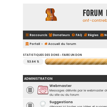
FORUM 
onf-contre
Raccourcis
Donateurs
FAQ
Règles
N
Portail
Accueil du forum
STATISTIQUES DES DONS •
FAIRE UN DON
53.64 %
ADMINISTRATION
Webmaster
Messages délivrés par le webmaster d
du site ou du forum
Suggestions
déposez ici toutes vos idées et suggest