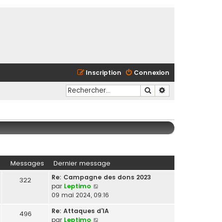
Inscription
Connexion
Rechercher
Recherche avancé
Messages
Dernier message
Re: Campagne des dons 2023
322
C
par
Leptimo
o
09 mai 2024, 09:16
n
Re: Attaques d'IA
s
496
C
par
Leptimo
u