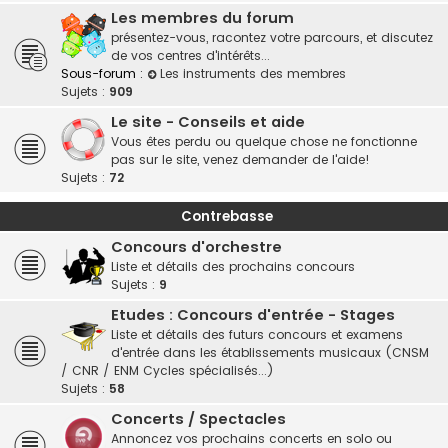
Les membres du forum
présentez-vous, racontez votre parcours, et discutez
de vos centres d'intérêts...
Sous-forum :
Les instruments des membres
Sujets :
909
Le site - Conseils et aide
Vous êtes perdu ou quelque chose ne fonctionne
pas sur le site, venez demander de l'aide!
Sujets :
72
Contrebasse
Concours d'orchestre
Liste et détails des prochains concours
Sujets :
9
Etudes : Concours d'entrée - Stages
Liste et détails des futurs concours et examens
d'entrée dans les établissements musicaux (CNSM
/ CNR / ENM Cycles spécialisés...)
Sujets :
58
Concerts / Spectacles
Annoncez vos prochains concerts en solo ou