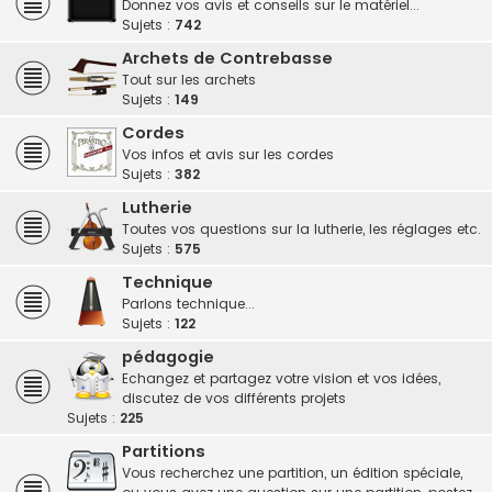
Donnez vos avis et conseils sur le matériel...
Sujets :
742
Archets de Contrebasse
Tout sur les archets
Sujets :
149
Cordes
Vos infos et avis sur les cordes
Sujets :
382
Lutherie
Toutes vos questions sur la lutherie, les réglages etc.
Sujets :
575
Technique
Parlons technique...
Sujets :
122
pédagogie
Echangez et partagez votre vision et vos idées,
discutez de vos différents projets
Sujets :
225
Partitions
Vous recherchez une partition, un édition spéciale,