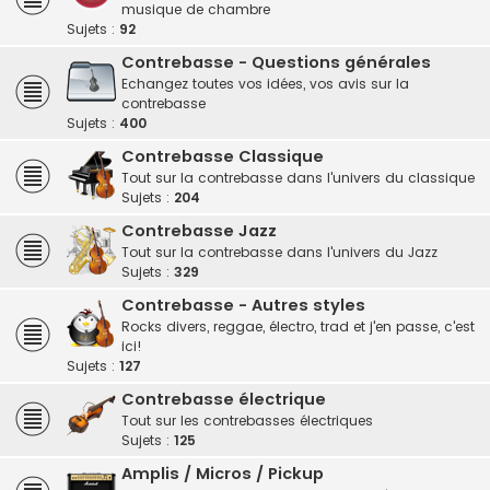
musique de chambre
Sujets :
92
Contrebasse - Questions générales
Echangez toutes vos idées, vos avis sur la
contrebasse
Sujets :
400
Contrebasse Classique
Tout sur la contrebasse dans l'univers du classique
Sujets :
204
Contrebasse Jazz
Tout sur la contrebasse dans l'univers du Jazz
Sujets :
329
Contrebasse - Autres styles
Rocks divers, reggae, électro, trad et j'en passe, c'est
ici!
Sujets :
127
Contrebasse électrique
Tout sur les contrebasses électriques
Sujets :
125
Amplis / Micros / Pickup