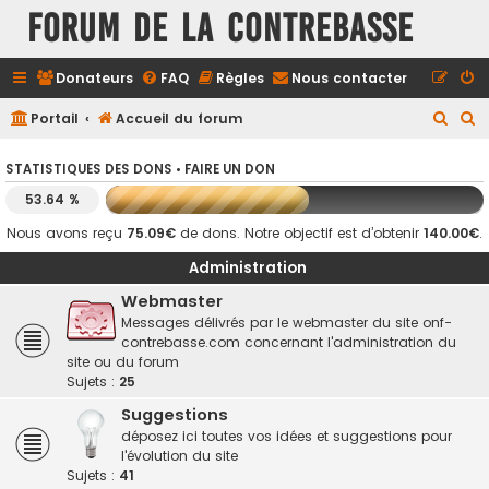
FORUM DE LA CONTREBASSE
Donateurs
FAQ
Règles
Nous contacter
R
R
Portail
Accueil du forum
e
e
STATISTIQUES DES DONS •
FAIRE UN DON
c
c
53.64 %
h
h
e
e
Nous avons reçu
75.09€
de dons. Notre objectif est d’obtenir
140.00€
.
r
r
Administration
c
c
Webmaster
h
h
Messages délivrés par le webmaster du site onf-
contrebasse.com concernant l'administration du
e
e
site ou du forum
r
r
Sujets :
25
Suggestions
déposez ici toutes vos idées et suggestions pour
l'évolution du site
Sujets :
41