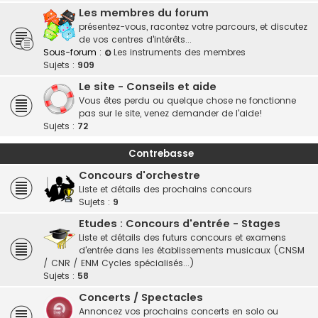
Les membres du forum
présentez-vous, racontez votre parcours, et discutez
de vos centres d'intérêts...
Sous-forum :
Les instruments des membres
Sujets :
909
Le site - Conseils et aide
Vous êtes perdu ou quelque chose ne fonctionne
pas sur le site, venez demander de l'aide!
Sujets :
72
Contrebasse
Concours d'orchestre
Liste et détails des prochains concours
Sujets :
9
Etudes : Concours d'entrée - Stages
Liste et détails des futurs concours et examens
d'entrée dans les établissements musicaux (CNSM
/ CNR / ENM Cycles spécialisés...)
Sujets :
58
Concerts / Spectacles
Annoncez vos prochains concerts en solo ou