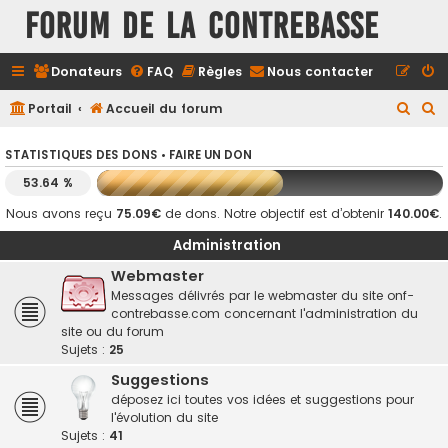
FORUM DE LA CONTREBASSE
Donateurs
FAQ
Règles
Nous contacter
R
R
Portail
Accueil du forum
e
e
STATISTIQUES DES DONS •
FAIRE UN DON
c
c
53.64 %
h
h
e
e
Nous avons reçu
75.09€
de dons. Notre objectif est d’obtenir
140.00€
.
r
r
Administration
c
c
Webmaster
h
h
Messages délivrés par le webmaster du site onf-
contrebasse.com concernant l'administration du
e
e
site ou du forum
r
r
Sujets :
25
Suggestions
déposez ici toutes vos idées et suggestions pour
l'évolution du site
Sujets :
41