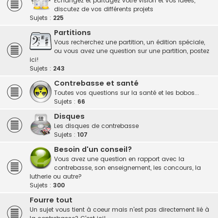
Echangez et partagez votre vision et vos idées,
discutez de vos différents projets
Sujets :
225
Partitions
Vous recherchez une partition, un édition spéciale,
ou vous avez une question sur une partition, postez
ici!
Sujets :
243
Contrebasse et santé
Toutes vos questions sur la santé et les bobos...
Sujets :
66
Disques
Les disques de contrebasse
Sujets :
107
Besoin d'un conseil?
Vous avez une question en rapport avec la
contrebasse, son enseignement, les concours, la
lutherie ou autre?
Sujets :
300
Fourre tout
Un sujet vous tient à coeur mais n'est pas directement lié à