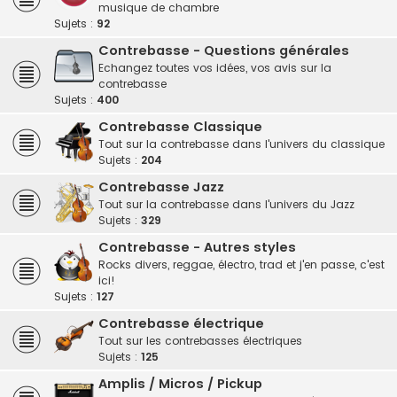
musique de chambre
Sujets :
92
Contrebasse - Questions générales
Echangez toutes vos idées, vos avis sur la
contrebasse
Sujets :
400
Contrebasse Classique
Tout sur la contrebasse dans l'univers du classique
Sujets :
204
Contrebasse Jazz
Tout sur la contrebasse dans l'univers du Jazz
Sujets :
329
Contrebasse - Autres styles
Rocks divers, reggae, électro, trad et j'en passe, c'est
ici!
Sujets :
127
Contrebasse électrique
Tout sur les contrebasses électriques
Sujets :
125
Amplis / Micros / Pickup