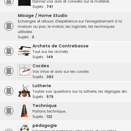
Donnez vos avis et conseils sur le matériel...
Sujets :
741
Mixage / Home Studio
Echanges et retours d'expérience sur l'enregistrement à la
maison ou pas, le matos, les logiciels, les techniques
utilisées.
Sujets :
3
Archets de Contrebasse
Tout sur les archets
Sujets :
149
Cordes
Vos infos et avis sur les cordes
Sujets :
382
Lutherie
Toutes vos questions sur la lutherie, les réglages etc.
Sujets :
575
Technique
Parlons technique...
Sujets :
122
pédagogie