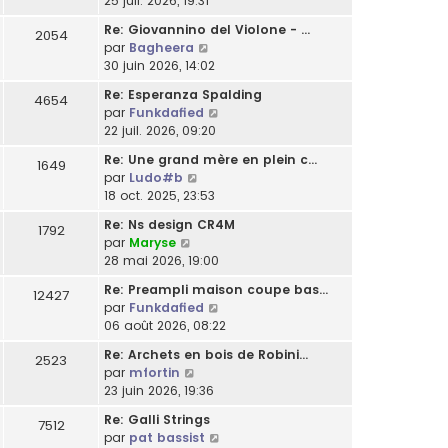
25 juil. 2026, 19:31
m
l
a
l
r
n
e
t
g
e
Re: Giovannino del Violone - …
2054
n
s
s
e
e
C
d
par
Bagheera
i
u
s
r
o
e
30 juin 2026, 14:02
e
l
a
l
n
r
r
t
g
Re: Esperanza Spalding
e
4654
s
n
m
e
C
e
par
Funkdafied
d
u
i
e
r
o
22 juil. 2026, 09:20
e
l
e
s
l
n
r
t
r
Re: Une grand mère en plein c…
s
e
1649
s
n
e
m
C
par
Ludo#b
a
d
u
i
r
e
o
18 oct. 2025, 23:53
g
e
l
e
l
s
n
e
r
t
r
Re: Ns design CR4M
e
s
1792
s
n
e
m
C
par
Maryse
d
a
u
i
r
e
o
28 mai 2026, 19:00
e
g
l
e
l
s
n
r
e
t
r
Re: Preampli maison coupe bas…
e
12427
s
s
n
e
m
C
par
Funkdafied
d
a
u
i
r
e
o
06 août 2026, 08:22
e
g
l
e
l
s
n
r
e
t
r
Re: Archets en bois de Robini…
e
2523
s
s
n
e
m
C
par
mfortin
d
a
u
i
r
e
o
23 juin 2026, 19:36
e
g
l
e
l
s
n
r
e
t
r
Re: Galli Strings
e
7512
s
s
n
e
m
C
par
pat bassist
d
a
u
i