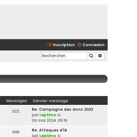
Inscription
Connexion
Rechercher
Recherche avancé
Messages
Dernier message
Re: Campagne des dons 2023
322
C
par
Leptimo
o
09 mai 2024, 09:16
n
Re: Attaques d'IA
s
496
C
par
Leptimo
u