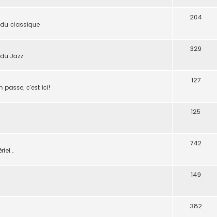
204
 du classique
329
 du Jazz
127
n passe, c'est ici!
125
742
iel...
149
382