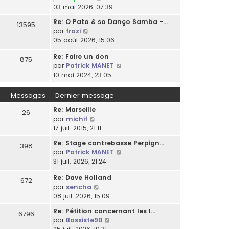
o
03 mai 2026, 07:39
l
n
t
Re: O Pato & so Danço Samba -…
13595
s
e
C
par
frazi
u
r
o
05 août 2026, 15:06
l
l
n
t
e
Re: Faire un don
s
875
e
d
C
par
Patrick MANET
u
r
e
o
10 mai 2024, 23:05
l
l
r
n
t
e
n
s
Messages
Dernier message
e
d
i
u
r
e
Re: Marseille
e
l
26
l
r
C
par
michif
r
t
e
n
o
17 juil. 2015, 21:11
m
e
d
i
n
e
r
e
Re: Stage contrebasse Perpign…
e
398
s
s
l
r
C
par
Patrick MANET
r
u
s
e
n
o
31 juil. 2026, 21:24
m
l
a
d
i
n
e
t
g
e
Re: Dave Holland
e
s
672
s
e
e
r
C
par
sencha
r
u
s
r
n
o
08 juil. 2026, 15:09
m
l
a
l
i
n
e
t
g
e
Re: Pétition concernant les l…
e
6796
s
s
e
e
d
C
par
Bassiste90
r
u
s
r
e
o