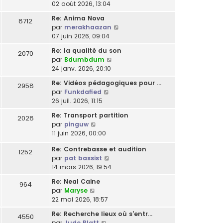
r
e
o
02 août 2026, 13:04
e
g
l
e
l
s
n
r
e
t
r
Re: Anima Nova
e
8712
s
s
n
e
m
C
par
merakhaazan
d
a
u
i
r
e
o
07 juin 2026, 09:04
e
g
l
e
l
s
n
r
e
t
r
Re: la qualité du son
e
2070
s
s
n
e
m
C
par
Bdumbdum
d
a
u
i
r
e
o
24 janv. 2026, 20:10
e
g
l
e
l
s
n
r
e
t
r
Re: Vidéos pédagogiques pour …
e
2958
s
s
n
e
m
C
par
Funkdafied
d
a
u
i
r
e
o
26 juil. 2026, 11:15
e
g
l
e
l
s
n
r
e
t
r
Re: Transport partition
e
2028
s
s
n
e
m
C
par
pinguw
d
a
u
i
r
e
o
11 juin 2026, 00:00
e
g
l
e
l
s
n
r
e
t
r
e
Re: Contrebasse et audition
s
s
1252
n
e
m
C
d
par
pat bassist
a
u
i
r
e
o
e
14 mars 2026, 19:54
g
l
e
l
s
n
r
e
t
r
e
Re: Neal Caine
s
964
s
n
e
m
C
d
par
Maryse
a
u
i
r
e
o
e
22 mai 2026, 18:57
g
l
e
l
s
n
r
e
t
r
e
Re: Recherche lieux où s'entr…
s
4550
s
n
e
m
d
C
par
Jude Blatt