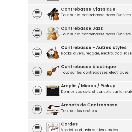
Contrebasse Classique
Tout sur la contrebasse dans l'univers
Contrebasse Jazz
Tout sur la contrebasse dans l'univers
Contrebasse - Autres styles
Rocks divers, reggae, électro, trad et j'e
Contrebasse électrique
Tout sur les contrebasses électriques
Amplis / Micros / Pickup
Donnez vos avis et conseils sur le matér
Archets de Contrebasse
Tout sur les archets
Cordes
Vos infos et avis sur les cordes