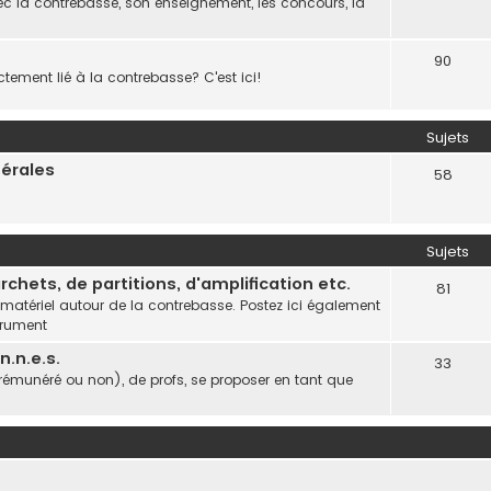
c la contrebasse, son enseignement, les concours, la
90
ctement lié à la contrebasse? C'est ici!
Sujets
nérales
58
Sujets
chets, de partitions, d'amplification etc.
81
 matériel autour de la contrebasse. Postez ici également
trument
.n.e.s.
33
(rémunéré ou non), de profs, se proposer en tant que