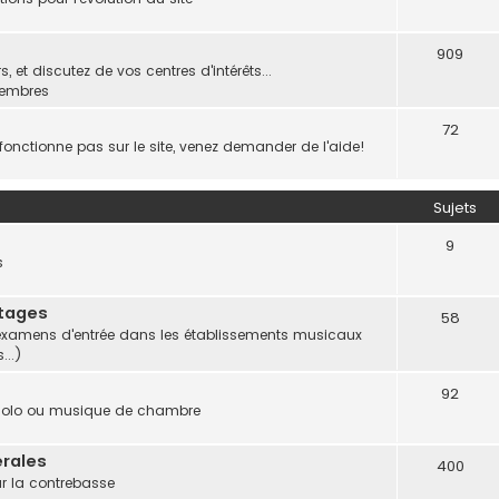
909
 et discutez de vos centres d'intérêts...
membres
72
onctionne pas sur le site, venez demander de l'aide!
Sujets
9
s
Stages
58
et examens d'entrée dans les établissements musicaux
...)
92
 solo ou musique de chambre
rales
400
ur la contrebasse