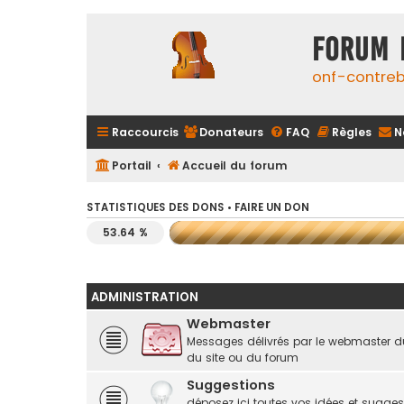
FORUM 
onf-contre
Raccourcis
Donateurs
FAQ
Règles
N
Portail
Accueil du forum
STATISTIQUES DES DONS •
FAIRE UN DON
53.64 %
ADMINISTRATION
Webmaster
Messages délivrés par le webmaster d
du site ou du forum
Suggestions
déposez ici toutes vos idées et suggest