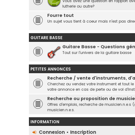
Vous avez une question en rapport ave
lutherie ou autre?
Fourre tout
Un sujet vous tient à coeur mais n'est pas dire
GUITARE BASSE
Guitare Basse - Questions gé
Tout sur l'univers de la guitare basse
PETITES ANNONCES
Recherche / vente d'instruments, d'ar
Cherchez ou vendez votre instrument et tout le
votre annonce en cas de perte ou de vol d'ins
Recherche ou proposition de musicien
Offres d'emplois, recherche de musicien.n.e.s 
musicien.n.e.s.
INFORMATION
Connexion
•
Inscription