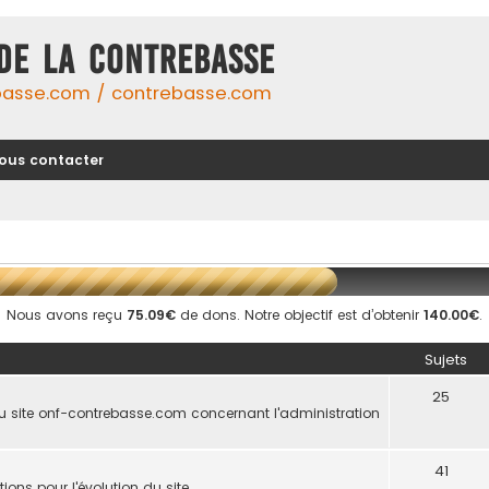
DE LA CONTREBASSE
basse.com / contrebasse.com
ous contacter
Nous avons reçu
75.09€
de dons. Notre objectif est d’obtenir
140.00€
.
Sujets
25
u site onf-contrebasse.com concernant l'administration
41
ions pour l'évolution du site