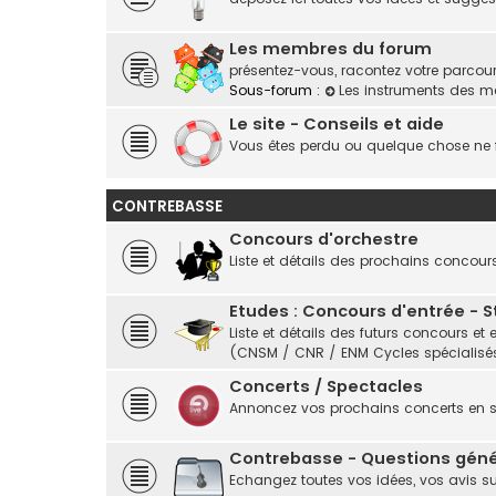
Les membres du forum
présentez-vous, racontez votre parcours,
Sous-forum :
Les instruments des 
Le site - Conseils et aide
Vous êtes perdu ou quelque chose ne f
CONTREBASSE
Concours d'orchestre
Liste et détails des prochains concour
Etudes : Concours d'entrée - 
Liste et détails des futurs concours 
(CNSM / CNR / ENM Cycles spécialisés
Concerts / Spectacles
Annoncez vos prochains concerts en
Contrebasse - Questions géné
Echangez toutes vos idées, vos avis s