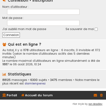
Connexion
•
Inscription
Nom d’utilisateur :
Mot de passe :
J’ai oublié mon mot de passe
Se souvenir de moi
Qui est en ligne ?
Au total, il y a
1178
utilisateurs en ligne :: 6 inscrits, 0 invisible et 1172
invités (selon le nombre d’utilisateurs actifs des 5 dernières
minutes)
Le nombre maximal d’utilisateurs en ligne simultanément a été de
1887
le 06 août 2026, 10:24
Statistiques
88125
messages •
6300
sujets •
3475
membres • Notre membre le
plus récent est
damienperez
Portail
Accueil du forum
Flat Style by
Ian Bradley