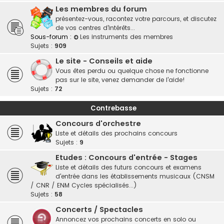
Les membres du forum
présentez-vous, racontez votre parcours, et discutez
de vos centres d'intérêts...
Sous-forum :
Les instruments des membres
Sujets :
909
Le site - Conseils et aide
Vous êtes perdu ou quelque chose ne fonctionne
pas sur le site, venez demander de l'aide!
Sujets :
72
Contrebasse
Concours d'orchestre
Liste et détails des prochains concours
Sujets :
9
Etudes : Concours d'entrée - Stages
Liste et détails des futurs concours et examens
d'entrée dans les établissements musicaux (CNSM
/ CNR / ENM Cycles spécialisés...)
Sujets :
58
Concerts / Spectacles
Annoncez vos prochains concerts en solo ou