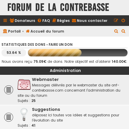
FORUM DE LA CONTREBASSE
Donateurs
FAQ
Règles
Nous contacter
R
R
Portail
Accueil du forum
e
e
STATISTIQUES DES DONS •
FAIRE UN DON
c
c
53.64 %
h
h
e
e
Nous avons reçu
75.09€
de dons. Notre objectif est d’obtenir
140.00€
.
r
r
Administration
c
c
Webmaster
h
h
Messages délivrés par le webmaster du site onf-
contrebasse.com concernant l'administration du
e
e
site ou du forum
r
r
Sujets :
25
Suggestions
déposez ici toutes vos idées et suggestions pour
l'évolution du site
Sujets :
41