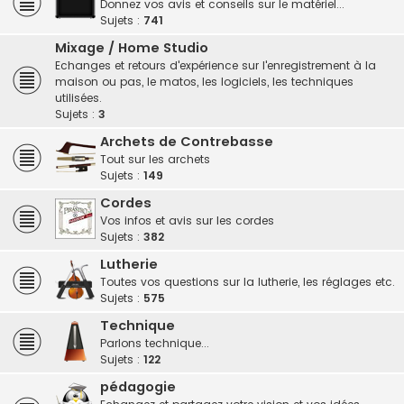
Donnez vos avis et conseils sur le matériel...
Sujets :
741
Mixage / Home Studio
Echanges et retours d'expérience sur l'enregistrement à la
maison ou pas, le matos, les logiciels, les techniques
utilisées.
Sujets :
3
Archets de Contrebasse
Tout sur les archets
Sujets :
149
Cordes
Vos infos et avis sur les cordes
Sujets :
382
Lutherie
Toutes vos questions sur la lutherie, les réglages etc.
Sujets :
575
Technique
Parlons technique...
Sujets :
122
pédagogie