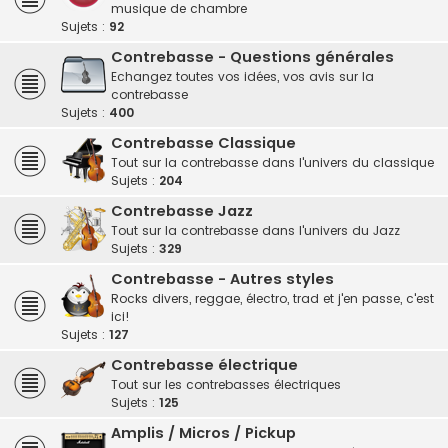
musique de chambre
Sujets :
92
Contrebasse - Questions générales
Echangez toutes vos idées, vos avis sur la
contrebasse
Sujets :
400
Contrebasse Classique
Tout sur la contrebasse dans l'univers du classique
Sujets :
204
Contrebasse Jazz
Tout sur la contrebasse dans l'univers du Jazz
Sujets :
329
Contrebasse - Autres styles
Rocks divers, reggae, électro, trad et j'en passe, c'est
ici!
Sujets :
127
Contrebasse électrique
Tout sur les contrebasses électriques
Sujets :
125
Amplis / Micros / Pickup