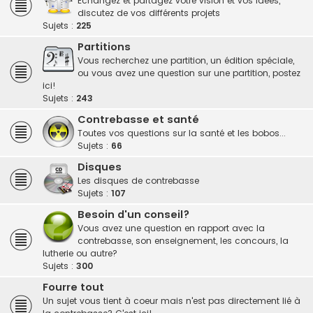
Echangez et partagez votre vision et vos idées,
discutez de vos différents projets
Sujets :
225
Partitions
Vous recherchez une partition, un édition spéciale,
ou vous avez une question sur une partition, postez
ici!
Sujets :
243
Contrebasse et santé
Toutes vos questions sur la santé et les bobos...
Sujets :
66
Disques
Les disques de contrebasse
Sujets :
107
Besoin d'un conseil?
Vous avez une question en rapport avec la
contrebasse, son enseignement, les concours, la
lutherie ou autre?
Sujets :
300
Fourre tout
Un sujet vous tient à coeur mais n'est pas directement lié à