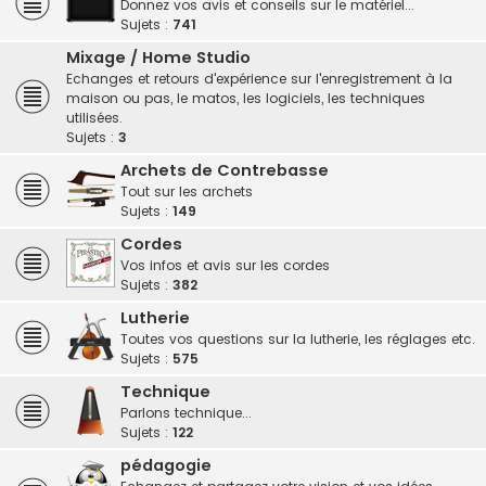
Donnez vos avis et conseils sur le matériel...
Sujets :
741
Mixage / Home Studio
Echanges et retours d'expérience sur l'enregistrement à la
maison ou pas, le matos, les logiciels, les techniques
utilisées.
Sujets :
3
Archets de Contrebasse
Tout sur les archets
Sujets :
149
Cordes
Vos infos et avis sur les cordes
Sujets :
382
Lutherie
Toutes vos questions sur la lutherie, les réglages etc.
Sujets :
575
Technique
Parlons technique...
Sujets :
122
pédagogie