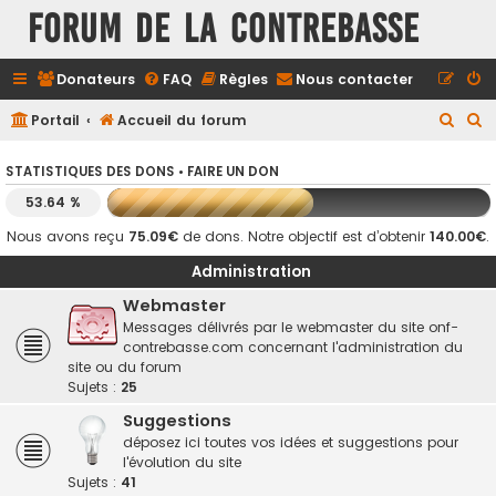
FORUM DE LA CONTREBASSE
Donateurs
FAQ
Règles
Nous contacter
R
R
Portail
Accueil du forum
e
e
STATISTIQUES DES DONS •
FAIRE UN DON
c
c
53.64 %
h
h
e
e
Nous avons reçu
75.09€
de dons. Notre objectif est d’obtenir
140.00€
.
r
r
Administration
c
c
Webmaster
h
h
Messages délivrés par le webmaster du site onf-
contrebasse.com concernant l'administration du
e
e
site ou du forum
r
r
Sujets :
25
Suggestions
déposez ici toutes vos idées et suggestions pour
l'évolution du site
Sujets :
41