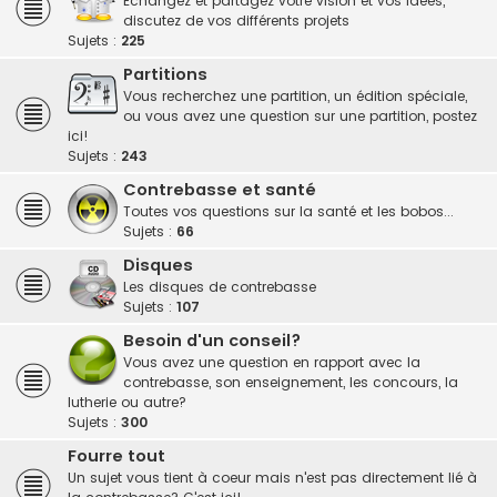
Echangez et partagez votre vision et vos idées,
discutez de vos différents projets
Sujets :
225
Partitions
Vous recherchez une partition, un édition spéciale,
ou vous avez une question sur une partition, postez
ici!
Sujets :
243
Contrebasse et santé
Toutes vos questions sur la santé et les bobos...
Sujets :
66
Disques
Les disques de contrebasse
Sujets :
107
Besoin d'un conseil?
Vous avez une question en rapport avec la
contrebasse, son enseignement, les concours, la
lutherie ou autre?
Sujets :
300
Fourre tout
Un sujet vous tient à coeur mais n'est pas directement lié à