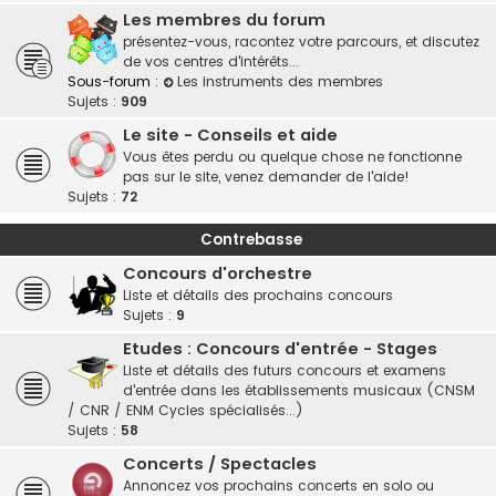
Les membres du forum
présentez-vous, racontez votre parcours, et discutez
de vos centres d'intérêts...
Sous-forum :
Les instruments des membres
Sujets :
909
Le site - Conseils et aide
Vous êtes perdu ou quelque chose ne fonctionne
pas sur le site, venez demander de l'aide!
Sujets :
72
Contrebasse
Concours d'orchestre
Liste et détails des prochains concours
Sujets :
9
Etudes : Concours d'entrée - Stages
Liste et détails des futurs concours et examens
d'entrée dans les établissements musicaux (CNSM
/ CNR / ENM Cycles spécialisés...)
Sujets :
58
Concerts / Spectacles
Annoncez vos prochains concerts en solo ou