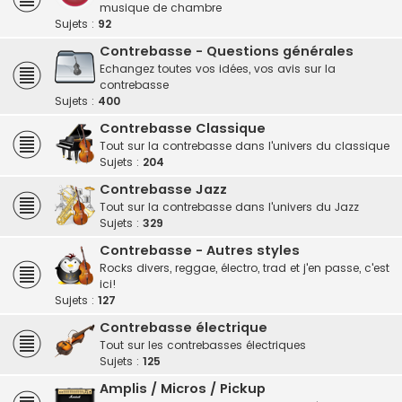
musique de chambre
Sujets :
92
Contrebasse - Questions générales
Echangez toutes vos idées, vos avis sur la
contrebasse
Sujets :
400
Contrebasse Classique
Tout sur la contrebasse dans l'univers du classique
Sujets :
204
Contrebasse Jazz
Tout sur la contrebasse dans l'univers du Jazz
Sujets :
329
Contrebasse - Autres styles
Rocks divers, reggae, électro, trad et j'en passe, c'est
ici!
Sujets :
127
Contrebasse électrique
Tout sur les contrebasses électriques
Sujets :
125
Amplis / Micros / Pickup