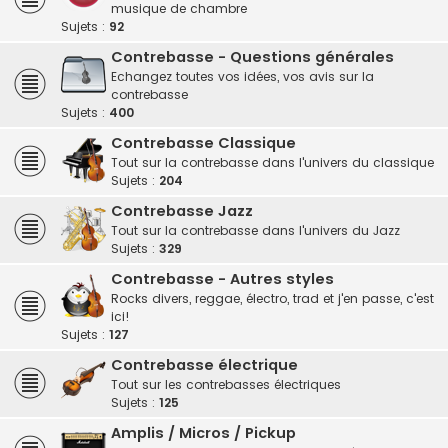
musique de chambre
Sujets :
92
Contrebasse - Questions générales
Echangez toutes vos idées, vos avis sur la
contrebasse
Sujets :
400
Contrebasse Classique
Tout sur la contrebasse dans l'univers du classique
Sujets :
204
Contrebasse Jazz
Tout sur la contrebasse dans l'univers du Jazz
Sujets :
329
Contrebasse - Autres styles
Rocks divers, reggae, électro, trad et j'en passe, c'est
ici!
Sujets :
127
Contrebasse électrique
Tout sur les contrebasses électriques
Sujets :
125
Amplis / Micros / Pickup