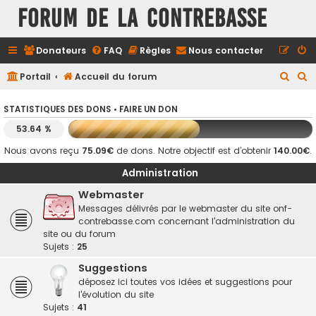
FORUM DE LA CONTREBASSE
Donateurs
FAQ
Règles
Nous contacter
R
R
Portail
Accueil du forum
e
e
STATISTIQUES DES DONS •
FAIRE UN DON
c
c
53.64 %
h
h
e
e
Nous avons reçu
75.09€
de dons. Notre objectif est d’obtenir
140.00€
.
r
r
Administration
c
c
Webmaster
h
h
Messages délivrés par le webmaster du site onf-
contrebasse.com concernant l'administration du
e
e
site ou du forum
r
r
Sujets :
25
Suggestions
déposez ici toutes vos idées et suggestions pour
l'évolution du site
Sujets :
41