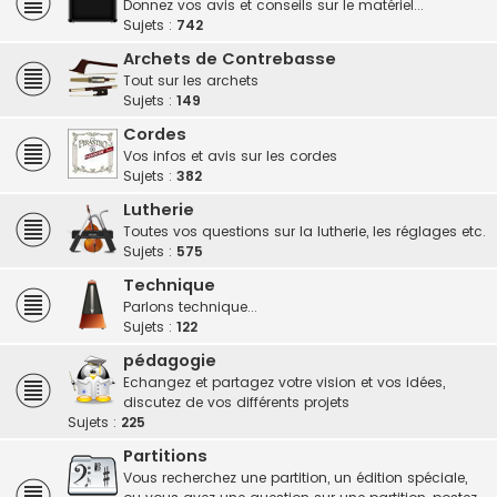
Donnez vos avis et conseils sur le matériel...
Sujets :
742
Archets de Contrebasse
Tout sur les archets
Sujets :
149
Cordes
Vos infos et avis sur les cordes
Sujets :
382
Lutherie
Toutes vos questions sur la lutherie, les réglages etc.
Sujets :
575
Technique
Parlons technique...
Sujets :
122
pédagogie
Echangez et partagez votre vision et vos idées,
discutez de vos différents projets
Sujets :
225
Partitions
Vous recherchez une partition, un édition spéciale,