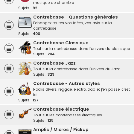
musique de chambre
Sujets :
92
Contrebasse - Questions générales
Echangez toutes vos idées, vos avis sur la
contrebasse
Sujets :
400
Contrebasse Classique
Tout sur la contrebasse dans l'univers du classique
Sujets :
204
Contrebasse Jazz
Tout sur la contrebasse dans l'univers du Jazz
Sujets :
329
Contrebasse - Autres styles
Rocks divers, reggae, électro, trad et j'en passe, c'est
ici!
Sujets :
127
Contrebasse électrique
Tout sur les contrebasses électriques
Sujets :
125
Amplis / Micros / Pickup