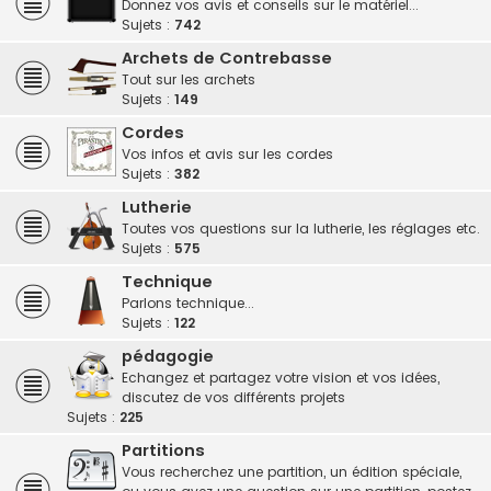
Donnez vos avis et conseils sur le matériel...
Sujets :
742
Archets de Contrebasse
Tout sur les archets
Sujets :
149
Cordes
Vos infos et avis sur les cordes
Sujets :
382
Lutherie
Toutes vos questions sur la lutherie, les réglages etc.
Sujets :
575
Technique
Parlons technique...
Sujets :
122
pédagogie
Echangez et partagez votre vision et vos idées,
discutez de vos différents projets
Sujets :
225
Partitions
Vous recherchez une partition, un édition spéciale,