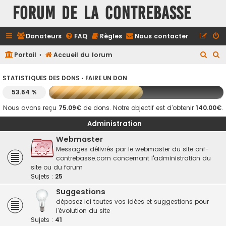
FORUM DE LA CONTREBASSE
Donateurs
FAQ
Règles
Nous contacter
R
R
Portail
Accueil du forum
e
e
STATISTIQUES DES DONS •
FAIRE UN DON
c
c
53.64 %
h
h
e
e
Nous avons reçu
75.09€
de dons. Notre objectif est d’obtenir
140.00€
.
r
r
Administration
c
c
Webmaster
h
h
Messages délivrés par le webmaster du site onf-
contrebasse.com concernant l'administration du
e
e
site ou du forum
r
r
Sujets :
25
Suggestions
déposez ici toutes vos idées et suggestions pour
l'évolution du site
Sujets :
41