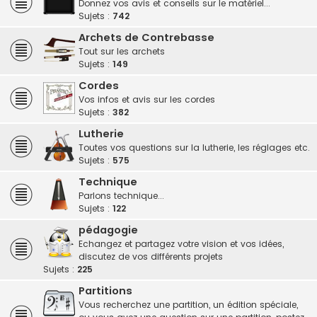
Donnez vos avis et conseils sur le matériel...
Sujets :
742
Archets de Contrebasse
Tout sur les archets
Sujets :
149
Cordes
Vos infos et avis sur les cordes
Sujets :
382
Lutherie
Toutes vos questions sur la lutherie, les réglages etc.
Sujets :
575
Technique
Parlons technique...
Sujets :
122
pédagogie
Echangez et partagez votre vision et vos idées,
discutez de vos différents projets
Sujets :
225
Partitions
Vous recherchez une partition, un édition spéciale,