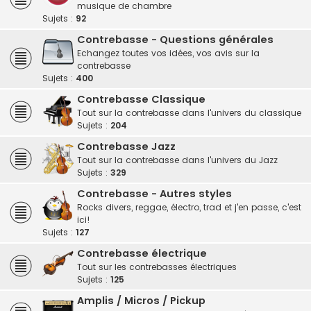
musique de chambre
Sujets :
92
Contrebasse - Questions générales
Echangez toutes vos idées, vos avis sur la
contrebasse
Sujets :
400
Contrebasse Classique
Tout sur la contrebasse dans l'univers du classique
Sujets :
204
Contrebasse Jazz
Tout sur la contrebasse dans l'univers du Jazz
Sujets :
329
Contrebasse - Autres styles
Rocks divers, reggae, électro, trad et j'en passe, c'est
ici!
Sujets :
127
Contrebasse électrique
Tout sur les contrebasses électriques
Sujets :
125
Amplis / Micros / Pickup