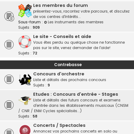
Les membres du forum
présentez-vous, racontez votre parcours, et discutez
de vos centres d'intérêts...
Sous-forum :
Les instruments des membres
Sujets :
909
Le site - Conseils et aide
Vous êtes perdu ou quelque chose ne fonctionne
pas sur le site, venez demander de l'aide!
Sujets :
72
Contrebasse
Concours d'orchestre
Liste et détails des prochains concours
Sujets :
9
Etudes : Concours d'entrée - Stages
Liste et détails des futurs concours et examens
d'entrée dans les établissements musicaux (CNSM
/ CNR / ENM Cycles spécialisés...)
Sujets :
58
Concerts / Spectacles
Annoncez vos prochains concerts en solo ou