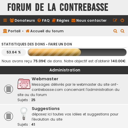
FORUM DE LA CONTREBASSE
Donateurs
FAQ
Règles
Nous contacter
R
R
Portail
Accueil du forum
e
e
STATISTIQUES DES DONS •
FAIRE UN DON
c
c
53.64 %
h
h
e
e
Nous avons reçu
75.09€
de dons. Notre objectif est d’obtenir
140.00€
.
r
r
Administration
c
c
Webmaster
h
h
Messages délivrés par le webmaster du site onf-
contrebasse.com concernant l'administration du
e
e
site ou du forum
r
r
Sujets :
25
Suggestions
déposez ici toutes vos idées et suggestions pour
l'évolution du site
Sujets :
41