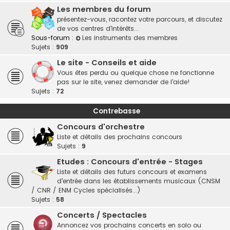
Les membres du forum
présentez-vous, racontez votre parcours, et discutez
de vos centres d'intérêts...
Sous-forum :
Les instruments des membres
Sujets :
909
Le site - Conseils et aide
Vous êtes perdu ou quelque chose ne fonctionne
pas sur le site, venez demander de l'aide!
Sujets :
72
Contrebasse
Concours d'orchestre
Liste et détails des prochains concours
Sujets :
9
Etudes : Concours d'entrée - Stages
Liste et détails des futurs concours et examens
d'entrée dans les établissements musicaux (CNSM
/ CNR / ENM Cycles spécialisés...)
Sujets :
58
Concerts / Spectacles
Annoncez vos prochains concerts en solo ou