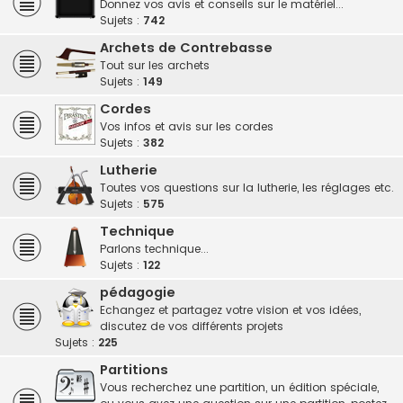
Donnez vos avis et conseils sur le matériel...
Sujets :
742
Archets de Contrebasse
Tout sur les archets
Sujets :
149
Cordes
Vos infos et avis sur les cordes
Sujets :
382
Lutherie
Toutes vos questions sur la lutherie, les réglages etc.
Sujets :
575
Technique
Parlons technique...
Sujets :
122
pédagogie
Echangez et partagez votre vision et vos idées,
discutez de vos différents projets
Sujets :
225
Partitions
Vous recherchez une partition, un édition spéciale,