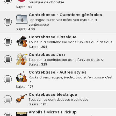
musique de chambre
Sujets :
92
Contrebasse - Questions générales
Echangez toutes vos idées, vos avis sur la
contrebasse
Sujets :
400
Contrebasse Classique
Tout sur la contrebasse dans l'univers du classique
Sujets :
204
Contrebasse Jazz
Tout sur la contrebasse dans l'univers du Jazz
Sujets :
329
Contrebasse - Autres styles
Rocks divers, reggae, électro, trad et j'en passe, c'est
ici!
Sujets :
127
Contrebasse électrique
Tout sur les contrebasses électriques
Sujets :
125
Amplis / Micros / Pickup