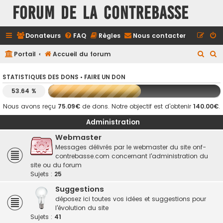
FORUM DE LA CONTREBASSE
Donateurs
FAQ
Règles
Nous contacter
R
R
Portail
Accueil du forum
e
e
STATISTIQUES DES DONS •
FAIRE UN DON
c
c
53.64 %
h
h
e
e
Nous avons reçu
75.09€
de dons. Notre objectif est d’obtenir
140.00€
.
r
r
Administration
c
c
Webmaster
h
h
Messages délivrés par le webmaster du site onf-
contrebasse.com concernant l'administration du
e
e
site ou du forum
r
r
Sujets :
25
Suggestions
déposez ici toutes vos idées et suggestions pour
l'évolution du site
Sujets :
41