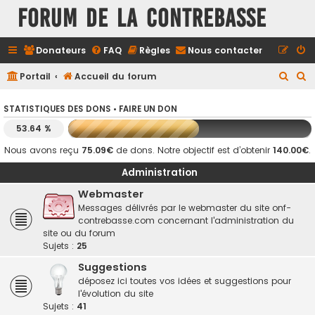
FORUM DE LA CONTREBASSE
Donateurs
FAQ
Règles
Nous contacter
R
R
Portail
Accueil du forum
e
e
STATISTIQUES DES DONS •
FAIRE UN DON
c
c
53.64 %
h
h
e
e
Nous avons reçu
75.09€
de dons. Notre objectif est d’obtenir
140.00€
.
r
r
Administration
c
c
Webmaster
h
h
Messages délivrés par le webmaster du site onf-
contrebasse.com concernant l'administration du
e
e
site ou du forum
r
r
Sujets :
25
Suggestions
déposez ici toutes vos idées et suggestions pour
l'évolution du site
Sujets :
41