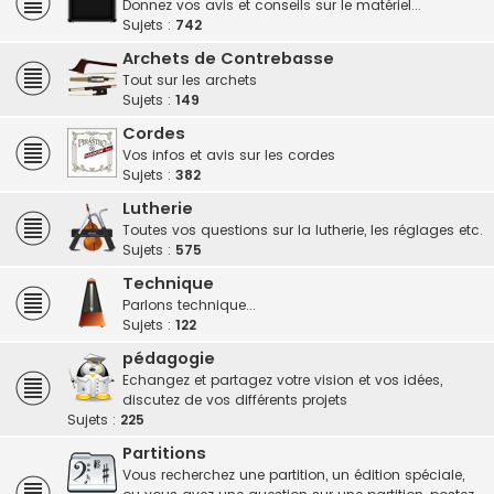
Donnez vos avis et conseils sur le matériel...
Sujets :
742
Archets de Contrebasse
Tout sur les archets
Sujets :
149
Cordes
Vos infos et avis sur les cordes
Sujets :
382
Lutherie
Toutes vos questions sur la lutherie, les réglages etc.
Sujets :
575
Technique
Parlons technique...
Sujets :
122
pédagogie
Echangez et partagez votre vision et vos idées,
discutez de vos différents projets
Sujets :
225
Partitions
Vous recherchez une partition, un édition spéciale,