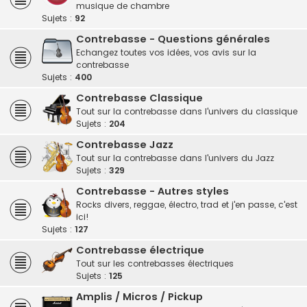
musique de chambre
Sujets :
92
Contrebasse - Questions générales
Echangez toutes vos idées, vos avis sur la
contrebasse
Sujets :
400
Contrebasse Classique
Tout sur la contrebasse dans l'univers du classique
Sujets :
204
Contrebasse Jazz
Tout sur la contrebasse dans l'univers du Jazz
Sujets :
329
Contrebasse - Autres styles
Rocks divers, reggae, électro, trad et j'en passe, c'est
ici!
Sujets :
127
Contrebasse électrique
Tout sur les contrebasses électriques
Sujets :
125
Amplis / Micros / Pickup