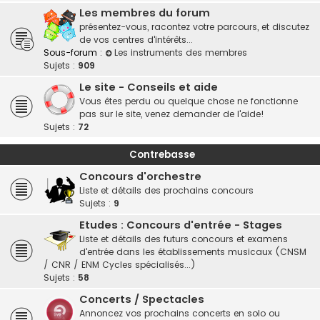
Les membres du forum
présentez-vous, racontez votre parcours, et discutez
de vos centres d'intérêts...
Sous-forum :
Les instruments des membres
Sujets :
909
Le site - Conseils et aide
Vous êtes perdu ou quelque chose ne fonctionne
pas sur le site, venez demander de l'aide!
Sujets :
72
Contrebasse
Concours d'orchestre
Liste et détails des prochains concours
Sujets :
9
Etudes : Concours d'entrée - Stages
Liste et détails des futurs concours et examens
d'entrée dans les établissements musicaux (CNSM
/ CNR / ENM Cycles spécialisés...)
Sujets :
58
Concerts / Spectacles
Annoncez vos prochains concerts en solo ou