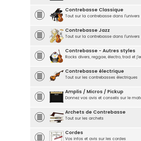
Contrebasse Classique
Tout sur la contrebasse dans l'univers
Contrebasse Jazz
Tout sur la contrebasse dans l'univers
Contrebasse - Autres styles
Rocks divers, reggae, électro, trad et j'e
Contrebasse électrique
Tout sur les contrebasses électriques
Amplis / Micros / Pickup
Donnez vos avis et conseils sur le matér
Archets de Contrebasse
Tout sur les archets
Cordes
Vos infos et avis sur les cordes