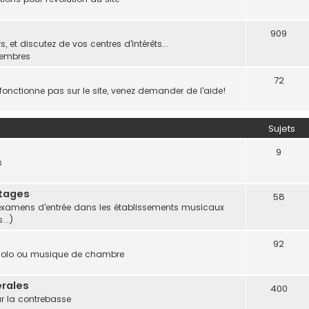
909
 et discutez de vos centres d'intérêts...
membres
72
onctionne pas sur le site, venez demander de l'aide!
Sujets
9
s
Stages
58
et examens d'entrée dans les établissements musicaux
...)
92
 solo ou musique de chambre
rales
400
ur la contrebasse