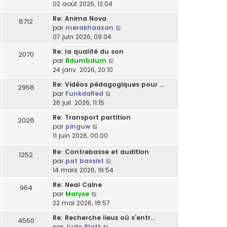
r
e
o
02 août 2026, 13:04
e
g
l
e
l
s
n
r
e
t
r
Re: Anima Nova
e
8712
s
s
n
e
m
C
par
merakhaazan
d
a
u
i
r
e
o
07 juin 2026, 09:04
e
g
l
e
l
s
n
r
e
t
r
Re: la qualité du son
e
2070
s
s
n
e
m
C
par
Bdumbdum
d
a
u
i
r
e
o
24 janv. 2026, 20:10
e
g
l
e
l
s
n
r
e
t
r
Re: Vidéos pédagogiques pour …
e
2958
s
s
n
e
m
C
par
Funkdafied
d
a
u
i
r
e
o
26 juil. 2026, 11:15
e
g
l
e
l
s
n
r
e
t
r
Re: Transport partition
e
2028
s
s
n
e
m
C
par
pinguw
d
a
u
i
r
e
o
11 juin 2026, 00:00
e
g
l
e
l
s
n
r
e
t
r
e
Re: Contrebasse et audition
s
s
1252
n
e
m
C
d
par
pat bassist
a
u
i
r
e
o
e
14 mars 2026, 19:54
g
l
e
l
s
n
r
e
t
r
e
Re: Neal Caine
s
964
s
n
e
m
C
d
par
Maryse
a
u
i
r
e
o
e
22 mai 2026, 18:57
g
l
e
l
s
n
r
e
t
r
e
Re: Recherche lieux où s'entr…
s
4550
s
n
e
m
d
C
par
Jude Blatt