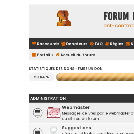
FORUM 
onf-contre
Raccourcis
Donateurs
FAQ
Règles
N
Portail
Accueil du forum
STATISTIQUES DES DONS •
FAIRE UN DON
53.64 %
ADMINISTRATION
Webmaster
Messages délivrés par le webmaster d
du site ou du forum
Suggestions
déposez ici toutes vos idées et suggest