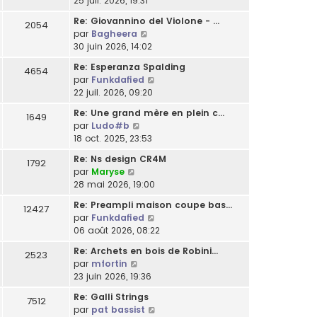
25 juil. 2026, 19:31
m
l
a
l
r
n
e
t
g
e
Re: Giovannino del Violone - …
2054
n
s
s
e
e
C
d
par
Bagheera
i
u
s
r
o
e
30 juin 2026, 14:02
e
l
a
l
n
r
r
t
g
Re: Esperanza Spalding
e
4654
s
n
m
e
C
e
par
Funkdafied
d
u
i
e
r
o
22 juil. 2026, 09:20
e
l
e
s
l
n
r
t
r
Re: Une grand mère en plein c…
s
e
1649
s
n
e
m
C
par
Ludo#b
a
d
u
i
r
e
o
18 oct. 2025, 23:53
g
e
l
e
l
s
n
e
r
t
r
Re: Ns design CR4M
e
s
1792
s
n
e
m
C
par
Maryse
d
a
u
i
r
e
o
28 mai 2026, 19:00
e
g
l
e
l
s
n
r
e
t
r
Re: Preampli maison coupe bas…
e
12427
s
s
n
e
m
C
par
Funkdafied
d
a
u
i
r
e
o
06 août 2026, 08:22
e
g
l
e
l
s
n
r
e
t
r
Re: Archets en bois de Robini…
e
2523
s
s
n
e
m
C
par
mfortin
d
a
u
i
r
e
o
23 juin 2026, 19:36
e
g
l
e
l
s
n
r
e
t
r
Re: Galli Strings
e
7512
s
s
n
e
m
C
par
pat bassist
d
a
u
i