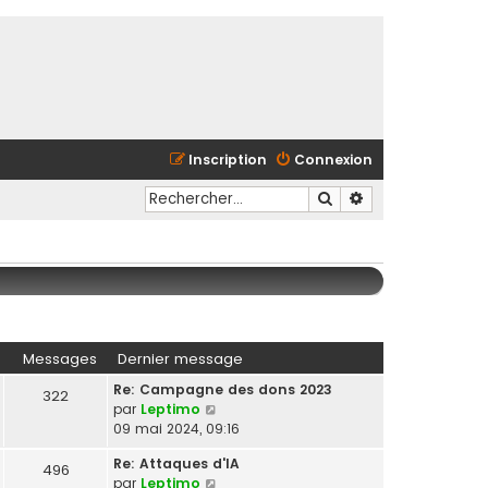
Inscription
Connexion
Rechercher
Recherche avancé
Messages
Dernier message
Re: Campagne des dons 2023
322
C
par
Leptimo
o
09 mai 2024, 09:16
n
Re: Attaques d'IA
s
496
C
par
Leptimo
u