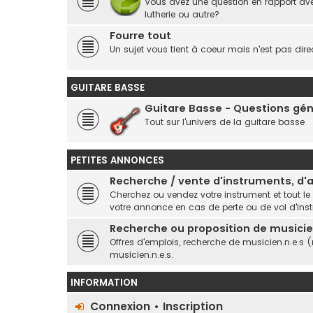
Vous avez une question en rapport ave
lutherie ou autre?
Fourre tout
Un sujet vous tient à coeur mais n'est pas dire
GUITARE BASSE
Guitare Basse - Questions gé
Tout sur l'univers de la guitare basse
PETITES ANNONCES
Recherche / vente d'instruments, d'ar
Cherchez ou vendez votre instrument et tout le
votre annonce en cas de perte ou de vol d'ins
Recherche ou proposition de musicien
Offres d'emplois, recherche de musicien.n.e.s 
musicien.n.e.s.
INFORMATION
Connexion
•
Inscription