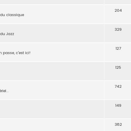
204
 du classique
329
 du Jazz
127
n passe, c'est ici!
125
742
iel...
149
382