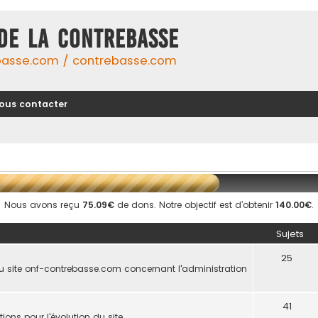
DE LA CONTREBASSE
basse.com / contrebasse.com
ous contacter
Nous avons reçu
75.09€
de dons. Notre objectif est d’obtenir
140.00€
.
Sujets
25
u site onf-contrebasse.com concernant l'administration
41
ions pour l'évolution du site