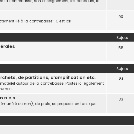
c la contrebasse, son enseignement, les concours, la
90
ctement lié à la contrebasse? C'est ici!
Sujets
nérales
58
Sujets
chets, de partitions, d'amplification etc.
81
 matériel autour de la contrebasse. Postez ici également
trument
.n.e.s.
33
(rémunéré ou non), de profs, se proposer en tant que