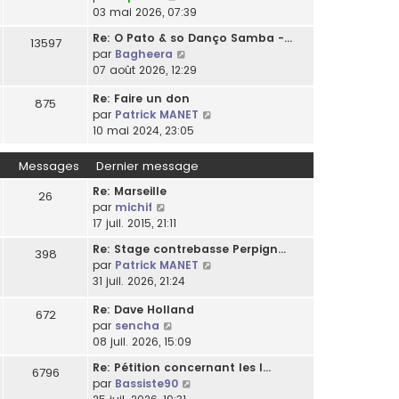
o
03 mai 2026, 07:39
l
n
t
Re: O Pato & so Danço Samba -…
13597
s
e
C
par
Bagheera
u
r
o
07 août 2026, 12:29
l
l
n
t
e
Re: Faire un don
s
875
e
d
C
par
Patrick MANET
u
r
e
o
10 mai 2024, 23:05
l
l
r
n
t
e
n
s
Messages
Dernier message
e
d
i
u
r
e
Re: Marseille
e
l
26
l
r
C
par
michif
r
t
e
n
o
17 juil. 2015, 21:11
m
e
d
i
n
e
r
e
Re: Stage contrebasse Perpign…
e
398
s
s
l
r
C
par
Patrick MANET
r
u
s
e
n
o
31 juil. 2026, 21:24
m
l
a
d
i
n
e
t
g
e
Re: Dave Holland
e
s
672
s
e
e
r
C
par
sencha
r
u
s
r
n
o
08 juil. 2026, 15:09
m
l
a
l
i
n
e
t
g
e
Re: Pétition concernant les l…
e
6796
s
s
e
e
d
C
par
Bassiste90
r
u
s
r
e
o