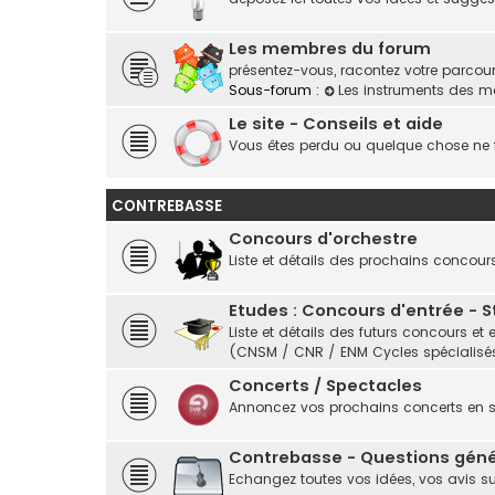
Les membres du forum
présentez-vous, racontez votre parcours,
Sous-forum :
Les instruments des 
Le site - Conseils et aide
Vous êtes perdu ou quelque chose ne f
CONTREBASSE
Concours d'orchestre
Liste et détails des prochains concour
Etudes : Concours d'entrée - 
Liste et détails des futurs concours 
(CNSM / CNR / ENM Cycles spécialisés
Concerts / Spectacles
Annoncez vos prochains concerts en
Contrebasse - Questions géné
Echangez toutes vos idées, vos avis s