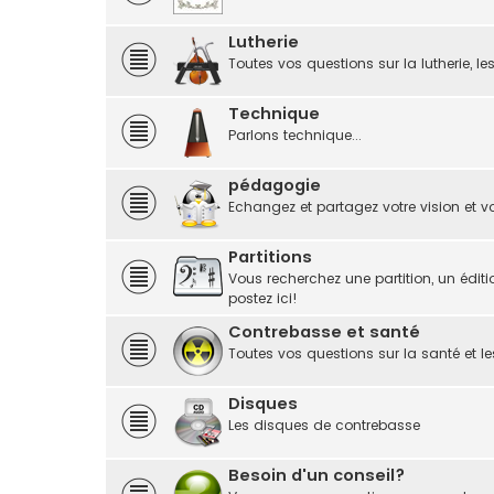
Lutherie
Toutes vos questions sur la lutherie, le
Technique
Parlons technique...
pédagogie
Echangez et partagez votre vision et vo
Partitions
Vous recherchez une partition, un éditi
postez ici!
Contrebasse et santé
Toutes vos questions sur la santé et le
Disques
Les disques de contrebasse
Besoin d'un conseil?