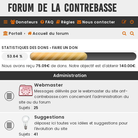
FORUM DE LA CONTREBASSE
Donateurs
FAQ
Règles
Nous contacter
R
R
Portail
Accueil du forum
e
e
STATISTIQUES DES DONS •
FAIRE UN DON
c
c
53.64 %
h
h
e
e
Nous avons reçu
75.09€
de dons. Notre objectif est d’obtenir
140.00€
.
r
r
Administration
c
c
Webmaster
h
h
Messages délivrés par le webmaster du site onf-
contrebasse.com concernant l'administration du
e
e
site ou du forum
r
r
Sujets :
25
Suggestions
déposez ici toutes vos idées et suggestions pour
l'évolution du site
Sujets :
41