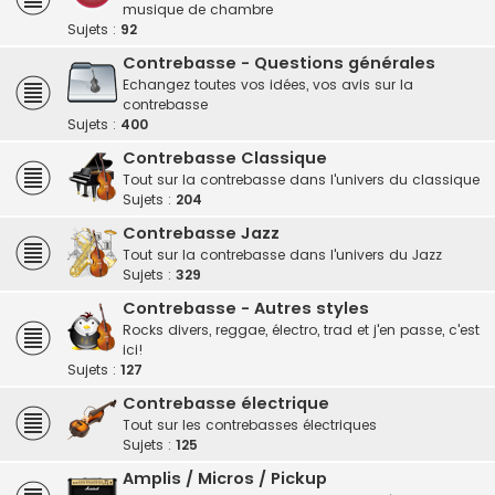
musique de chambre
Sujets :
92
Contrebasse - Questions générales
Echangez toutes vos idées, vos avis sur la
contrebasse
Sujets :
400
Contrebasse Classique
Tout sur la contrebasse dans l'univers du classique
Sujets :
204
Contrebasse Jazz
Tout sur la contrebasse dans l'univers du Jazz
Sujets :
329
Contrebasse - Autres styles
Rocks divers, reggae, électro, trad et j'en passe, c'est
ici!
Sujets :
127
Contrebasse électrique
Tout sur les contrebasses électriques
Sujets :
125
Amplis / Micros / Pickup