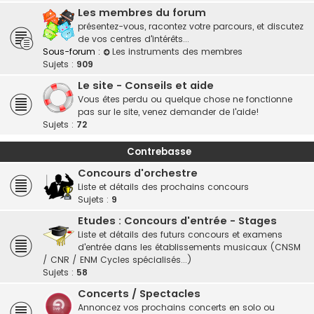
Les membres du forum
présentez-vous, racontez votre parcours, et discutez
de vos centres d'intérêts...
Sous-forum :
Les instruments des membres
Sujets :
909
Le site - Conseils et aide
Vous êtes perdu ou quelque chose ne fonctionne
pas sur le site, venez demander de l'aide!
Sujets :
72
Contrebasse
Concours d'orchestre
Liste et détails des prochains concours
Sujets :
9
Etudes : Concours d'entrée - Stages
Liste et détails des futurs concours et examens
d'entrée dans les établissements musicaux (CNSM
/ CNR / ENM Cycles spécialisés...)
Sujets :
58
Concerts / Spectacles
Annoncez vos prochains concerts en solo ou