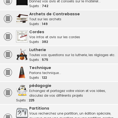
Donnez vos avis et conseils sur le matériel...
Sujets :
742
Archets de Contrebasse
Tout sur les archets
Sujets :
149
Cordes
Vos infos et avis sur les cordes
Sujets :
382
Lutherie
Toutes vos questions sur la lutherie, les réglages etc.
Sujets :
575
Technique
Parlons technique...
Sujets :
122
pédagogie
Echangez et partagez votre vision et vos idées,
discutez de vos différents projets
Sujets :
225
Partitions
Vous recherchez une partition, un édition spéciale,