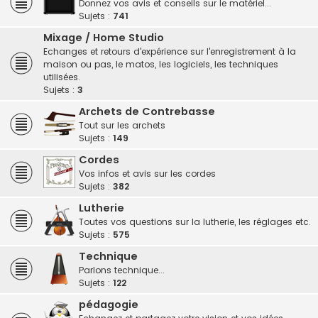
Donnez vos avis et conseils sur le matériel...
Sujets :
741
Mixage / Home Studio
Echanges et retours d'expérience sur l'enregistrement à la
maison ou pas, le matos, les logiciels, les techniques
utilisées.
Sujets :
3
Archets de Contrebasse
Tout sur les archets
Sujets :
149
Cordes
Vos infos et avis sur les cordes
Sujets :
382
Lutherie
Toutes vos questions sur la lutherie, les réglages etc.
Sujets :
575
Technique
Parlons technique...
Sujets :
122
pédagogie