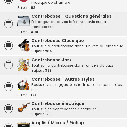
musique de chambre
Sujets :
92
Contrebasse - Questions générales
Echangez toutes vos idées, vos avis sur la
contrebasse
Sujets :
400
Contrebasse Classique
Tout sur la contrebasse dans l'univers du classique
Sujets :
204
Contrebasse Jazz
Tout sur la contrebasse dans l'univers du Jazz
Sujets :
329
Contrebasse - Autres styles
Rocks divers, reggae, électro, trad et j'en passe, c'est
ici!
Sujets :
127
Contrebasse électrique
Tout sur les contrebasses électriques
Sujets :
125
Amplis / Micros / Pickup