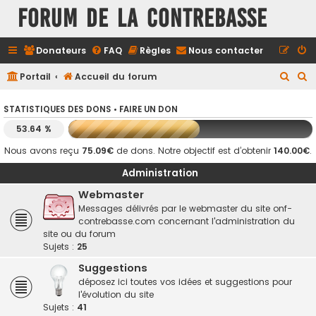
FORUM DE LA CONTREBASSE
Donateurs
FAQ
Règles
Nous contacter
R
R
Portail
Accueil du forum
e
e
STATISTIQUES DES DONS •
FAIRE UN DON
c
c
53.64 %
h
h
e
e
Nous avons reçu
75.09€
de dons. Notre objectif est d’obtenir
140.00€
.
r
r
Administration
c
c
Webmaster
h
h
Messages délivrés par le webmaster du site onf-
contrebasse.com concernant l'administration du
e
e
site ou du forum
r
r
Sujets :
25
Suggestions
déposez ici toutes vos idées et suggestions pour
l'évolution du site
Sujets :
41