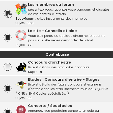
Les membres du forum
présentez-vous, racontez votre parcours, et discutez
de vos centres d'intérêts...
Sous-forum :
Les instruments des membres
Sujets :
909
Le site - Conseils et aide
Vous êtes perdu ou quelque chose ne fonctionne
pas sur le site, venez demander de l'aide!
Sujets :
72
Contrebasse
Concours d'orchestre
Liste et détails des prochains concours
Sujets :
9
Etudes : Concours d'entrée - Stages
Liste et détails des futurs concours et examens
d'entrée dans les établissements musicaux (CNSM
/ CNR / ENM Cycles spécialisés...)
Sujets :
58
Concerts / Spectacles
Annoncez vos prochains concerts en solo ou