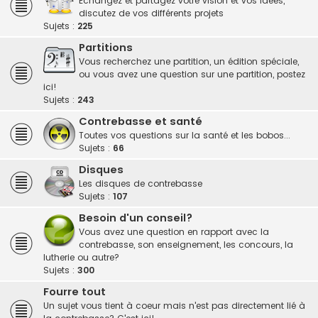
Echangez et partagez votre vision et vos idées,
discutez de vos différents projets
Sujets :
225
Partitions
Vous recherchez une partition, un édition spéciale,
ou vous avez une question sur une partition, postez
ici!
Sujets :
243
Contrebasse et santé
Toutes vos questions sur la santé et les bobos...
Sujets :
66
Disques
Les disques de contrebasse
Sujets :
107
Besoin d'un conseil?
Vous avez une question en rapport avec la
contrebasse, son enseignement, les concours, la
lutherie ou autre?
Sujets :
300
Fourre tout
Un sujet vous tient à coeur mais n'est pas directement lié à