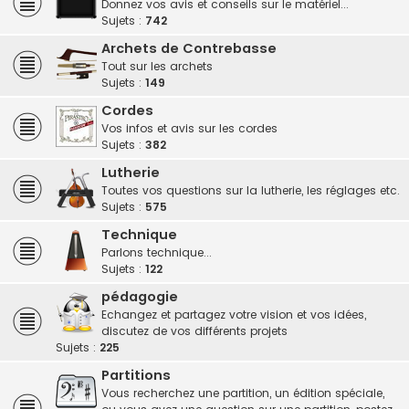
Donnez vos avis et conseils sur le matériel...
Sujets :
742
Archets de Contrebasse
Tout sur les archets
Sujets :
149
Cordes
Vos infos et avis sur les cordes
Sujets :
382
Lutherie
Toutes vos questions sur la lutherie, les réglages etc.
Sujets :
575
Technique
Parlons technique...
Sujets :
122
pédagogie
Echangez et partagez votre vision et vos idées,
discutez de vos différents projets
Sujets :
225
Partitions
Vous recherchez une partition, un édition spéciale,