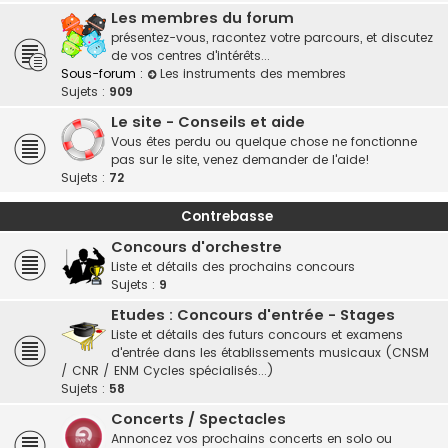
Les membres du forum
présentez-vous, racontez votre parcours, et discutez
de vos centres d'intérêts...
Sous-forum :
Les instruments des membres
Sujets :
909
Le site - Conseils et aide
Vous êtes perdu ou quelque chose ne fonctionne
pas sur le site, venez demander de l'aide!
Sujets :
72
Contrebasse
Concours d'orchestre
Liste et détails des prochains concours
Sujets :
9
Etudes : Concours d'entrée - Stages
Liste et détails des futurs concours et examens
d'entrée dans les établissements musicaux (CNSM
/ CNR / ENM Cycles spécialisés...)
Sujets :
58
Concerts / Spectacles
Annoncez vos prochains concerts en solo ou