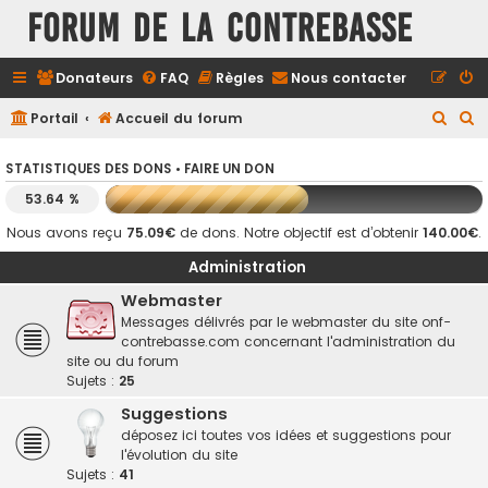
FORUM DE LA CONTREBASSE
Donateurs
FAQ
Règles
Nous contacter
R
R
Portail
Accueil du forum
e
e
STATISTIQUES DES DONS •
FAIRE UN DON
c
c
53.64 %
h
h
e
e
Nous avons reçu
75.09€
de dons. Notre objectif est d’obtenir
140.00€
.
r
r
Administration
c
c
Webmaster
h
h
Messages délivrés par le webmaster du site onf-
contrebasse.com concernant l'administration du
e
e
site ou du forum
r
r
Sujets :
25
Suggestions
déposez ici toutes vos idées et suggestions pour
l'évolution du site
Sujets :
41