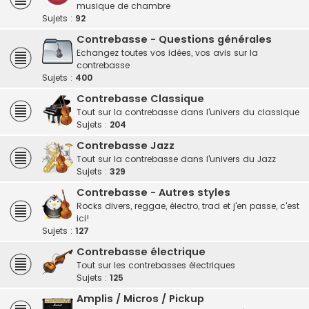
musique de chambre
Sujets :
92
Contrebasse - Questions générales
Echangez toutes vos idées, vos avis sur la
contrebasse
Sujets :
400
Contrebasse Classique
Tout sur la contrebasse dans l'univers du classique
Sujets :
204
Contrebasse Jazz
Tout sur la contrebasse dans l'univers du Jazz
Sujets :
329
Contrebasse - Autres styles
Rocks divers, reggae, électro, trad et j'en passe, c'est
ici!
Sujets :
127
Contrebasse électrique
Tout sur les contrebasses électriques
Sujets :
125
Amplis / Micros / Pickup