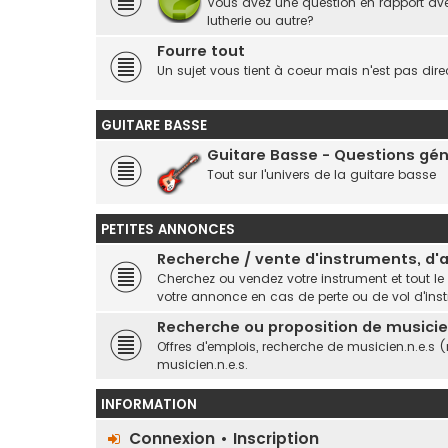
Vous avez une question en rapport ave
lutherie ou autre?
Fourre tout
Un sujet vous tient à coeur mais n'est pas dire
GUITARE BASSE
Guitare Basse - Questions gé
Tout sur l'univers de la guitare basse
PETITES ANNONCES
Recherche / vente d'instruments, d'ar
Cherchez ou vendez votre instrument et tout le
votre annonce en cas de perte ou de vol d'ins
Recherche ou proposition de musicien
Offres d'emplois, recherche de musicien.n.e.s 
musicien.n.e.s.
INFORMATION
Connexion
•
Inscription