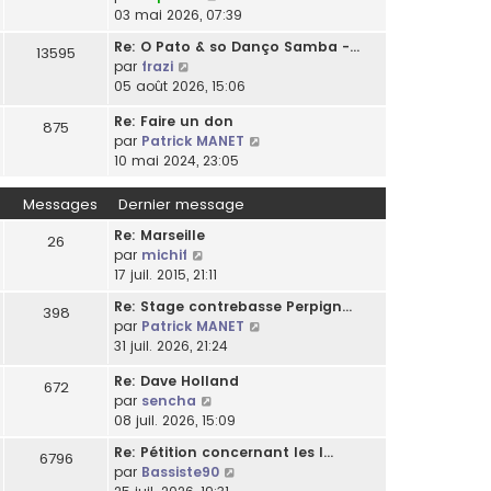
o
03 mai 2026, 07:39
l
n
t
Re: O Pato & so Danço Samba -…
13595
s
e
C
par
frazi
u
r
o
05 août 2026, 15:06
l
l
n
t
e
Re: Faire un don
s
875
e
d
C
par
Patrick MANET
u
r
e
o
10 mai 2024, 23:05
l
l
r
n
t
e
n
s
Messages
Dernier message
e
d
i
u
r
e
Re: Marseille
e
l
26
l
r
C
par
michif
r
t
e
n
o
17 juil. 2015, 21:11
m
e
d
i
n
e
r
e
Re: Stage contrebasse Perpign…
e
398
s
s
l
r
C
par
Patrick MANET
r
u
s
e
n
o
31 juil. 2026, 21:24
m
l
a
d
i
n
e
t
g
e
Re: Dave Holland
e
s
672
s
e
e
r
C
par
sencha
r
u
s
r
n
o
08 juil. 2026, 15:09
m
l
a
l
i
n
e
t
g
e
Re: Pétition concernant les l…
e
6796
s
s
e
e
d
C
par
Bassiste90
r
u
s
r
e
o