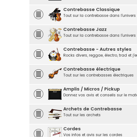
Contrebasse Classique
Tout sur la contrebasse dans l'univers
Contrebasse Jazz
Tout sur la contrebasse dans l'univers
Contrebasse - Autres styles
Rocks divers, reggae, électro, trad et j'e
Contrebasse électrique
Tout sur les contrebasses électriques
Amplis / Micros / Pickup
Donnez vos avis et conseils sur le matér
Archets de Contrebasse
Tout sur les archets
Cordes
Vos infos et avis sur les cordes