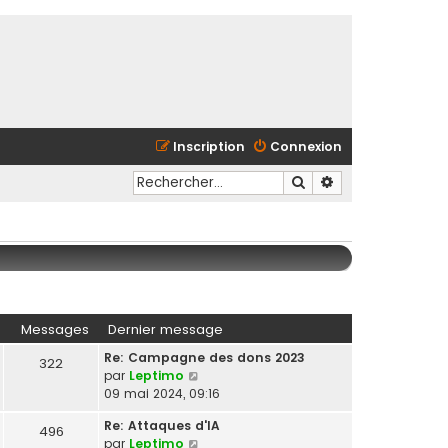
Inscription
Connexion
Rechercher
Recherche avancé
Messages
Dernier message
Re: Campagne des dons 2023
322
C
par
Leptimo
o
09 mai 2024, 09:16
n
Re: Attaques d'IA
s
496
C
par
Leptimo
u