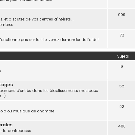
909
 et discutez de vos centres d'intérêts...
membres
72
onctionne pas sur le site, venez demander de l'aide!
Sujets
9
s
Stages
58
et examens d'entrée dans les établissements musicaux
...)
92
 solo ou musique de chambre
rales
400
ur la contrebasse