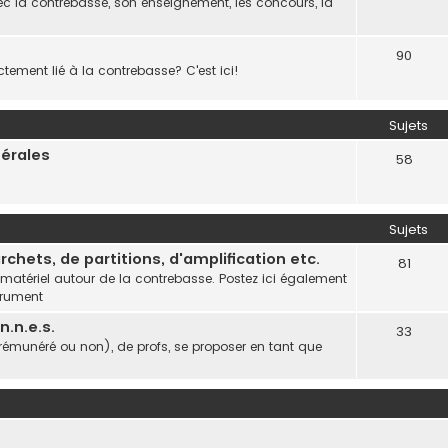
c la contrebasse, son enseignement, les concours, la
90
ctement lié à la contrebasse? C'est ici!
Sujets
nérales
58
Sujets
chets, de partitions, d'amplification etc.
81
 matériel autour de la contrebasse. Postez ici également
trument
.n.e.s.
33
(rémunéré ou non), de profs, se proposer en tant que