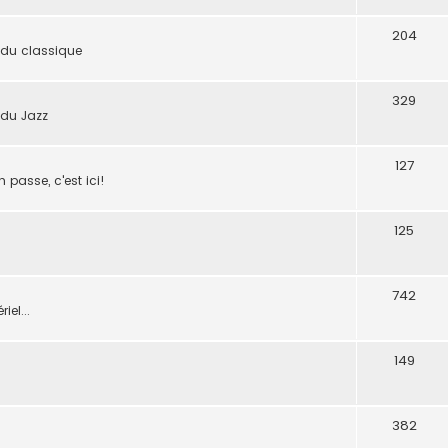
204
 du classique
329
 du Jazz
127
n passe, c'est ici!
125
742
iel...
149
382