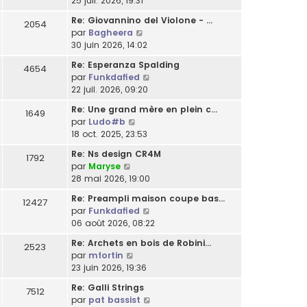
25 juil. 2026, 19:31
m
l
a
l
r
n
e
t
g
e
Re: Giovannino del Violone - …
2054
n
s
s
e
e
C
d
par
Bagheera
i
u
s
r
o
e
30 juin 2026, 14:02
e
l
a
l
n
r
r
t
g
Re: Esperanza Spalding
e
4654
s
n
m
e
C
e
par
Funkdafied
d
u
i
e
r
o
22 juil. 2026, 09:20
e
l
e
s
l
n
r
t
r
Re: Une grand mère en plein c…
s
e
1649
s
n
e
m
C
par
Ludo#b
a
d
u
i
r
e
o
18 oct. 2025, 23:53
g
e
l
e
l
s
n
e
r
t
r
Re: Ns design CR4M
e
s
1792
s
n
e
m
C
par
Maryse
d
a
u
i
r
e
o
28 mai 2026, 19:00
e
g
l
e
l
s
n
r
e
t
r
Re: Preampli maison coupe bas…
e
12427
s
s
n
e
m
C
par
Funkdafied
d
a
u
i
r
e
o
06 août 2026, 08:22
e
g
l
e
l
s
n
r
e
t
r
Re: Archets en bois de Robini…
e
2523
s
s
n
e
m
C
par
mfortin
d
a
u
i
r
e
o
23 juin 2026, 19:36
e
g
l
e
l
s
n
r
e
t
r
Re: Galli Strings
e
7512
s
s
n
e
m
C
par
pat bassist
d
a
u
i