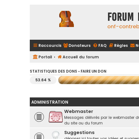
FORUM 
onf-contre
Raccourcis
Donateurs
FAQ
Règles
N
Portail
Accueil du forum
STATISTIQUES DES DONS •
FAIRE UN DON
53.64 %
ADMINISTRATION
Webmaster
Messages délivrés par le webmaster d
du site ou du forum
Suggestions
déposez ici toutes vos idées et suggest