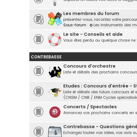
Les membres du forum
présentez-vous, racontez votre parcours,
Sous-forum :
Les instruments des 
Le site - Conseils et aide
Vous êtes perdu ou quelque chose ne f
CONTREBASSE
Concours d'orchestre
Liste et détails des prochains concour
Etudes : Concours d'entrée - 
Liste et détails des futurs concours 
(CNSM / CNR / ENM Cycles spécialisés
Concerts / Spectacles
Annoncez vos prochains concerts en
Contrebasse - Questions géné
Echangez toutes vos idées, vos avis s