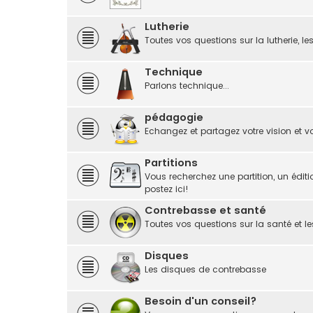
Lutherie
Toutes vos questions sur la lutherie, le
Technique
Parlons technique...
pédagogie
Echangez et partagez votre vision et vo
Partitions
Vous recherchez une partition, un éditi
postez ici!
Contrebasse et santé
Toutes vos questions sur la santé et le
Disques
Les disques de contrebasse
Besoin d'un conseil?