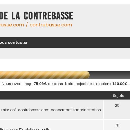
DE LA CONTREBASSE
basse.com / contrebasse.com
ous contacter
Nous avons reçu
75.09€
de dons. Notre objectif est d’obtenir
140.00€
.
Sujets
25
u site onf-contrebasse.com concernant l'administration
41
ions pour l'évolution du site