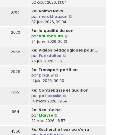
r
e
o
02 août 2026, 13:04
e
g
l
e
l
s
n
r
e
t
r
Re: Anima Nova
e
8712
s
s
n
e
m
C
par
merakhaazan
d
a
u
i
r
e
o
07 juin 2026, 09:04
e
g
l
e
l
s
n
r
e
t
r
Re: la qualité du son
e
2070
s
s
n
e
m
C
par
Bdumbdum
d
a
u
i
r
e
o
24 janv. 2026, 20:10
e
g
l
e
l
s
n
r
e
t
r
Re: Vidéos pédagogiques pour …
e
2958
s
s
n
e
m
C
par
Funkdafied
d
a
u
i
r
e
o
26 juil. 2026, 11:15
e
g
l
e
l
s
n
r
e
t
r
Re: Transport partition
e
2028
s
s
n
e
m
C
par
pinguw
d
a
u
i
r
e
o
11 juin 2026, 00:00
e
g
l
e
l
s
n
r
e
t
r
e
Re: Contrebasse et audition
s
s
1252
n
e
m
C
d
par
pat bassist
a
u
i
r
e
o
e
14 mars 2026, 19:54
g
l
e
l
s
n
r
e
t
r
e
Re: Neal Caine
s
964
s
n
e
m
C
d
par
Maryse
a
u
i
r
e
o
e
22 mai 2026, 18:57
g
l
e
l
s
n
r
e
t
r
e
Re: Recherche lieux où s'entr…
s
4550
s
n
e
m
d
C
par
Jude Blatt