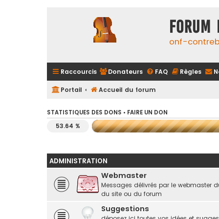
FORUM 
onf-contre
Raccourcis
Donateurs
FAQ
Règles
N
Portail
Accueil du forum
STATISTIQUES DES DONS •
FAIRE UN DON
53.64 %
ADMINISTRATION
Webmaster
Messages délivrés par le webmaster d
du site ou du forum
Suggestions
déposez ici toutes vos idées et suggest