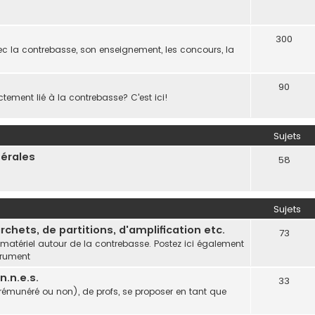
300
c la contrebasse, son enseignement, les concours, la
90
ctement lié à la contrebasse? C'est ici!
Sujets
nérales
58
Sujets
chets, de partitions, d'amplification etc.
73
 matériel autour de la contrebasse. Postez ici également
trument
.n.e.s.
33
(rémunéré ou non), de profs, se proposer en tant que