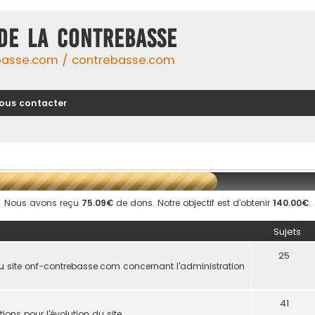
DE LA CONTREBASSE
basse.com / contrebasse.com
ous contacter
Nous avons reçu
75.09€
de dons. Notre objectif est d’obtenir
140.00€
.
Sujets
25
u site onf-contrebasse.com concernant l'administration
41
ions pour l'évolution du site