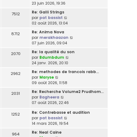
r
e
e
o
23 juin 2026, 19:36
g
l
e
l
s
r
n
e
t
r
e
Re: Galli Strings
s
7512
n
s
e
m
d
C
par
pat bassist
a
i
u
r
e
e
o
02 août 2026, 13:04
g
e
l
l
s
r
n
e
r
t
e
Re: Anima Nova
s
8712
n
s
m
e
d
C
par
merakhaazan
a
i
u
e
r
e
o
07 juin 2026, 09:04
g
e
l
s
l
r
n
e
r
t
Re: la qualité du son
s
e
2070
n
s
m
e
C
par
Bdumbdum
a
d
i
u
e
r
o
24 janv. 2026, 20:10
g
e
e
l
s
l
n
e
r
r
t
Re: methodes de francois rabb…
s
e
2962
s
n
m
e
C
par
Maryse
a
d
u
i
e
r
o
09 août 2026, 11:58
g
e
l
e
s
l
n
e
r
t
r
Re: Recherche Volume2 Prudhom…
s
e
2031
s
n
e
m
C
par
Bagheera
a
d
u
i
r
e
o
07 août 2026, 22:46
g
e
l
e
l
s
n
e
r
t
r
e
Re: Contrebasse et audition
s
s
1252
n
e
m
C
d
par
pat bassist
a
u
i
r
e
o
e
14 mars 2026, 19:54
g
l
e
l
s
n
r
e
t
r
e
Re: Neal Caine
s
964
s
n
e
m