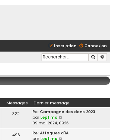
Inscription
Connexion
Rechercher
Recherche avancé
Messages
Dernier message
Re: Campagne des dons 2023
322
C
par
Leptimo
o
09 mai 2024, 09:16
n
Re: Attaques d'IA
s
496
C
par
Leptimo
u