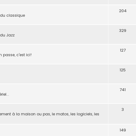
204
 du classique
329
 du Jazz
127
n passe, c'est ici!
125
741
iel...
3
ement à la maison ou pas, le matos, les logiciels, les
149