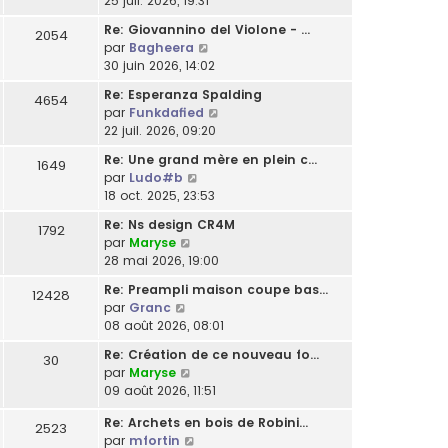
25 juil. 2026, 19:31
m
l
a
l
r
n
e
t
g
e
Re: Giovannino del Violone - …
2054
n
s
s
e
e
C
d
par
Bagheera
i
u
s
r
o
e
30 juin 2026, 14:02
e
l
a
l
n
r
r
t
g
Re: Esperanza Spalding
e
4654
s
n
m
e
C
e
par
Funkdafied
d
u
i
e
r
o
22 juil. 2026, 09:20
e
l
e
s
l
n
r
t
r
Re: Une grand mère en plein c…
s
e
1649
s
n
e
m
C
par
Ludo#b
a
d
u
i
r
e
o
18 oct. 2025, 23:53
g
e
l
e
l
s
n
e
r
t
r
Re: Ns design CR4M
e
s
1792
s
n
e
m
C
par
Maryse
d
a
u
i
r
e
o
28 mai 2026, 19:00
e
g
l
e
l
s
n
r
e
t
r
Re: Preampli maison coupe bas…
e
12428
s
s
n
e
m
C
par
Granc
d
a
u
i
r
e
o
08 août 2026, 08:01
e
g
l
e
l
s
n
r
e
t
r
Re: Création de ce nouveau fo…
e
30
s
s
n
e
m
C
par
Maryse
d
a
u
i
r
e
o
09 août 2026, 11:51
e
g
l
e
l
s
n
r
e
t
r
e
Re: Archets en bois de Robini…
s
s
2523
n
e
m
d
C
par
mfortin
a
u
i