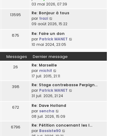
o
03 mai 2026, 07:39
l
n
t
Re: Bonjour à tous
13595
s
e
C
par
frazi
u
r
o
09 août 2026, 15:22
l
l
n
t
e
Re: Faire un don
s
875
e
d
C
par
Patrick MANET
u
r
e
o
10 mai 2024, 23:05
l
l
r
n
t
e
n
s
Messages
Dernier message
e
d
i
u
r
e
Re: Marseille
e
l
26
l
r
C
par
michif
r
t
e
n
o
17 juil. 2015, 21:11
m
e
d
i
n
e
r
e
Re: Stage contrebasse Perpign…
e
398
s
s
l
r
C
par
Patrick MANET
r
u
s
e
n
o
31 juil. 2026, 21:24
m
l
a
d
i
n
e
t
g
e
Re: Dave Holland
e
s
672
s
e
e
r
C
par
sencha
r
u
s
r
n
o
08 juil. 2026, 15:09
m
l
a
l
i
n
e
t
g
e
Re: Pétition concernant les l…
e
6796
s
s
e
e
d
C
par
Bassiste90
r
u
s
r
e
o