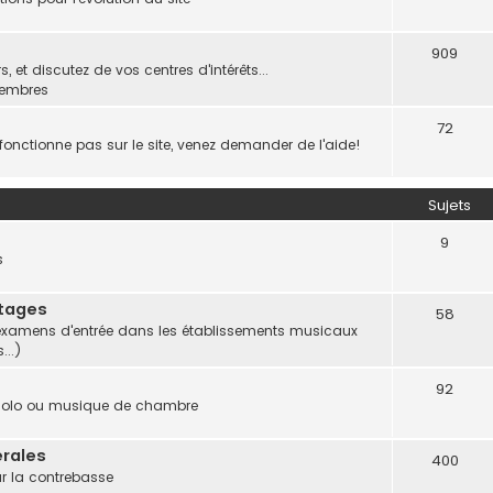
909
 et discutez de vos centres d'intérêts...
membres
72
onctionne pas sur le site, venez demander de l'aide!
Sujets
9
s
Stages
58
et examens d'entrée dans les établissements musicaux
...)
92
 solo ou musique de chambre
rales
400
ur la contrebasse