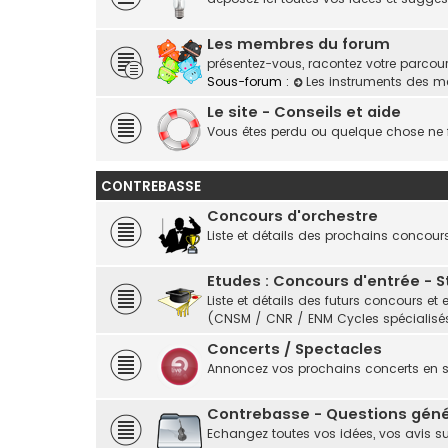
Les membres du forum
présentez-vous, racontez votre parcours,
Sous-forum :
Les instruments des 
Le site - Conseils et aide
Vous êtes perdu ou quelque chose ne f
CONTREBASSE
Concours d'orchestre
Liste et détails des prochains concour
Etudes : Concours d'entrée - 
Liste et détails des futurs concours 
(CNSM / CNR / ENM Cycles spécialisés
Concerts / Spectacles
Annoncez vos prochains concerts en
Contrebasse - Questions géné
Echangez toutes vos idées, vos avis s