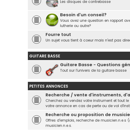
Les disques de contrebasse
Besoin d'un conseil?
Vous avez une question en rapport ave
lutherie ou autre?
Fourre tout
Un sujet vous tient à coeur mais n'est pas dire
GUITARE BASSE
Guitare Basse - Questions gé
Tout sur l'univers de la guitare basse
PETITES ANNONCES
Recherche / vente d'instruments, d'ar
Cherchez ou vendez votre instrument et tout le
votre annonce en cas de perte ou de vol d'ins
Recherche ou proposition de musicien
Offres d'emplois, recherche de musicien.n.e.s 
musicien.n.e.s.