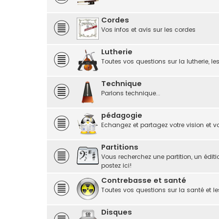
Cordes
Vos infos et avis sur les cordes
Lutherie
Toutes vos questions sur la lutherie, le
Technique
Parlons technique...
pédagogie
Echangez et partagez votre vision et vo
Partitions
Vous recherchez une partition, un éditi
postez ici!
Contrebasse et santé
Toutes vos questions sur la santé et le
Disques