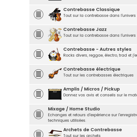
Contrebasse Classique
Tout sur la contrebasse dans l'univers
Contrebasse Jazz
Tout sur la contrebasse dans l'univers
Contrebasse - Autres styles
Rocks divers, reggae, électro, trad et j'e
Contrebasse électrique
Tout sur les contrebasses électriques
Amplis / Micros / Pickup
Donnez vos avis et conseils sur le matér
Mixage / Home Studio
Echanges et retours d'expérience sur l'enregistr
techniques utilisées.
Archets de Contrebasse
Tout sur les archets