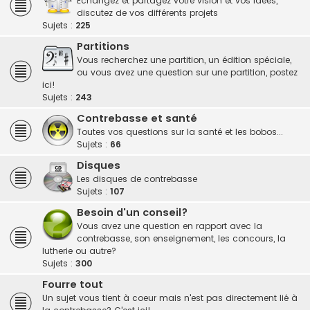
Echangez et partagez votre vision et vos idées,
discutez de vos différents projets
Sujets :
225
Partitions
Vous recherchez une partition, un édition spéciale,
ou vous avez une question sur une partition, postez
ici!
Sujets :
243
Contrebasse et santé
Toutes vos questions sur la santé et les bobos...
Sujets :
66
Disques
Les disques de contrebasse
Sujets :
107
Besoin d'un conseil?
Vous avez une question en rapport avec la
contrebasse, son enseignement, les concours, la
lutherie ou autre?
Sujets :
300
Fourre tout
Un sujet vous tient à coeur mais n'est pas directement lié à