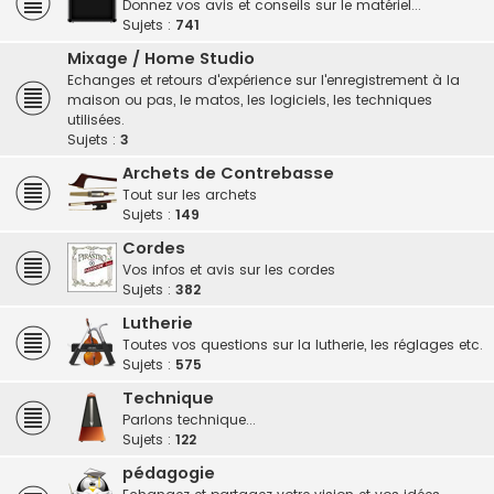
Donnez vos avis et conseils sur le matériel...
Sujets :
741
Mixage / Home Studio
Echanges et retours d'expérience sur l'enregistrement à la
maison ou pas, le matos, les logiciels, les techniques
utilisées.
Sujets :
3
Archets de Contrebasse
Tout sur les archets
Sujets :
149
Cordes
Vos infos et avis sur les cordes
Sujets :
382
Lutherie
Toutes vos questions sur la lutherie, les réglages etc.
Sujets :
575
Technique
Parlons technique...
Sujets :
122
pédagogie