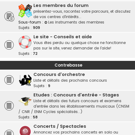
Les membres du forum
présentez-vous, racontez votre parcours, et discutez
de vos centres d'intérêts...
Sous-forum :
Les instruments des membres
Sujets :
909
Le site - Conseils et aide
Vous êtes perdu ou quelque chose ne fonctionne
pas sur le site, venez demander de l'aide!
Sujets :
72
Contrebasse
Concours d'orchestre
Liste et détails des prochains concours
Sujets :
9
Etudes : Concours d'entrée - Stages
Liste et détails des futurs concours et examens
d'entrée dans les établissements musicaux (CNSM
/ CNR / ENM Cycles spécialisés...)
Sujets :
58
Concerts / Spectacles
Annoncez vos prochains concerts en solo ou