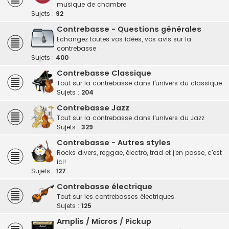
musique de chambre
Sujets :
92
Contrebasse - Questions générales
Echangez toutes vos idées, vos avis sur la
contrebasse
Sujets :
400
Contrebasse Classique
Tout sur la contrebasse dans l'univers du classique
Sujets :
204
Contrebasse Jazz
Tout sur la contrebasse dans l'univers du Jazz
Sujets :
329
Contrebasse - Autres styles
Rocks divers, reggae, électro, trad et j'en passe, c'est
ici!
Sujets :
127
Contrebasse électrique
Tout sur les contrebasses électriques
Sujets :
125
Amplis / Micros / Pickup