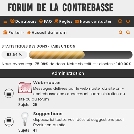
FORUM DE LA CONTREBASSE
Donateurs
FAQ
Règles
Nous contacter
R
R
Portail
Accueil du forum
e
e
STATISTIQUES DES DONS •
FAIRE UN DON
c
c
53.64 %
h
h
e
e
Nous avons reçu
75.09€
de dons. Notre objectif est d’obtenir
140.00€
.
r
r
Administration
c
c
Webmaster
h
h
Messages délivrés par le webmaster du site onf-
contrebasse.com concernant l'administration du
e
e
site ou du forum
r
r
Sujets :
25
Suggestions
déposez ici toutes vos idées et suggestions pour
l'évolution du site
Sujets :
41