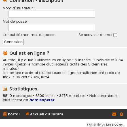
Connexion
•
Inscription
Nom d’utilisateur :
Mot de passe :
J’ai oublié mon mot de passe
Se souvenir de moi
Qui est en ligne ?
Au total, il y a
1089
utilisateurs en ligne :: 5 inscrits, 0 invisible et 1084
invités (selon le nombre d’utilisateurs actifs des 5 dernières
minutes)
Le nombre maximal d’utilisateurs en ligne simultanément a été de
1887
le 06 août 2026, 10:24
Statistiques
88110
messages •
6300
sujets •
3475
membres • Notre membre le
plus récent est
damienperez
Portail
Accueil du forum
Flat Style by
Ian Bradley