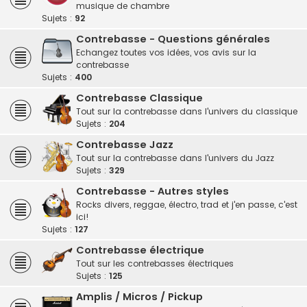
musique de chambre
Sujets :
92
Contrebasse - Questions générales
Echangez toutes vos idées, vos avis sur la
contrebasse
Sujets :
400
Contrebasse Classique
Tout sur la contrebasse dans l'univers du classique
Sujets :
204
Contrebasse Jazz
Tout sur la contrebasse dans l'univers du Jazz
Sujets :
329
Contrebasse - Autres styles
Rocks divers, reggae, électro, trad et j'en passe, c'est
ici!
Sujets :
127
Contrebasse électrique
Tout sur les contrebasses électriques
Sujets :
125
Amplis / Micros / Pickup