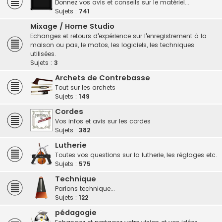
Donnez vos avis et conseils sur le matériel...
Sujets :
741
Mixage / Home Studio
Echanges et retours d'expérience sur l'enregistrement à la
maison ou pas, le matos, les logiciels, les techniques
utilisées.
Sujets :
3
Archets de Contrebasse
Tout sur les archets
Sujets :
149
Cordes
Vos infos et avis sur les cordes
Sujets :
382
Lutherie
Toutes vos questions sur la lutherie, les réglages etc.
Sujets :
575
Technique
Parlons technique...
Sujets :
122
pédagogie