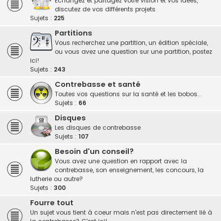
Echangez et partagez votre vision et vos idées,
discutez de vos différents projets
Sujets :
225
Partitions
Vous recherchez une partition, un édition spéciale,
ou vous avez une question sur une partition, postez
ici!
Sujets :
243
Contrebasse et santé
Toutes vos questions sur la santé et les bobos...
Sujets :
66
Disques
Les disques de contrebasse
Sujets :
107
Besoin d'un conseil?
Vous avez une question en rapport avec la
contrebasse, son enseignement, les concours, la
lutherie ou autre?
Sujets :
300
Fourre tout
Un sujet vous tient à coeur mais n'est pas directement lié à