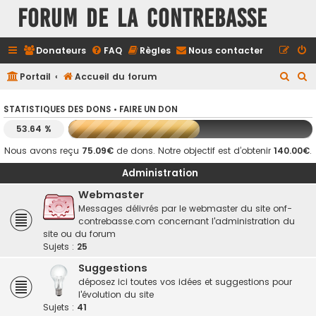
FORUM DE LA CONTREBASSE
Donateurs
FAQ
Règles
Nous contacter
R
R
Portail
Accueil du forum
e
e
STATISTIQUES DES DONS •
FAIRE UN DON
c
c
53.64 %
h
h
e
e
Nous avons reçu
75.09€
de dons. Notre objectif est d’obtenir
140.00€
.
r
r
Administration
c
c
Webmaster
h
h
Messages délivrés par le webmaster du site onf-
contrebasse.com concernant l'administration du
e
e
site ou du forum
r
r
Sujets :
25
Suggestions
déposez ici toutes vos idées et suggestions pour
l'évolution du site
Sujets :
41