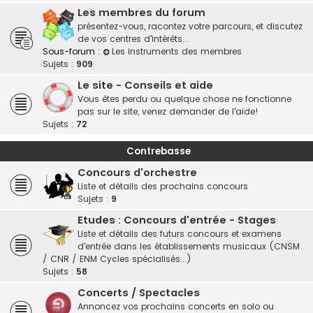
Les membres du forum
présentez-vous, racontez votre parcours, et discutez
de vos centres d'intérêts...
Sous-forum :
Les instruments des membres
Sujets :
909
Le site - Conseils et aide
Vous êtes perdu ou quelque chose ne fonctionne
pas sur le site, venez demander de l'aide!
Sujets :
72
Contrebasse
Concours d'orchestre
Liste et détails des prochains concours
Sujets :
9
Etudes : Concours d'entrée - Stages
Liste et détails des futurs concours et examens
d'entrée dans les établissements musicaux (CNSM
/ CNR / ENM Cycles spécialisés...)
Sujets :
58
Concerts / Spectacles
Annoncez vos prochains concerts en solo ou