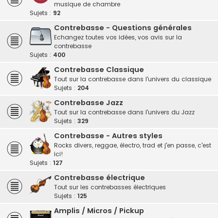
musique de chambre
Sujets :
92
Contrebasse - Questions générales
Echangez toutes vos idées, vos avis sur la
contrebasse
Sujets :
400
Contrebasse Classique
Tout sur la contrebasse dans l'univers du classique
Sujets :
204
Contrebasse Jazz
Tout sur la contrebasse dans l'univers du Jazz
Sujets :
329
Contrebasse - Autres styles
Rocks divers, reggae, électro, trad et j'en passe, c'est
ici!
Sujets :
127
Contrebasse électrique
Tout sur les contrebasses électriques
Sujets :
125
Amplis / Micros / Pickup