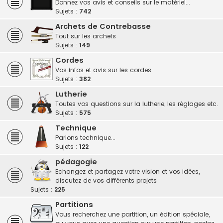
Donnez vos avis et conseils sur le matériel...
Sujets :
742
Archets de Contrebasse
Tout sur les archets
Sujets :
149
Cordes
Vos infos et avis sur les cordes
Sujets :
382
Lutherie
Toutes vos questions sur la lutherie, les réglages etc.
Sujets :
575
Technique
Parlons technique...
Sujets :
122
pédagogie
Echangez et partagez votre vision et vos idées,
discutez de vos différents projets
Sujets :
225
Partitions
Vous recherchez une partition, un édition spéciale,