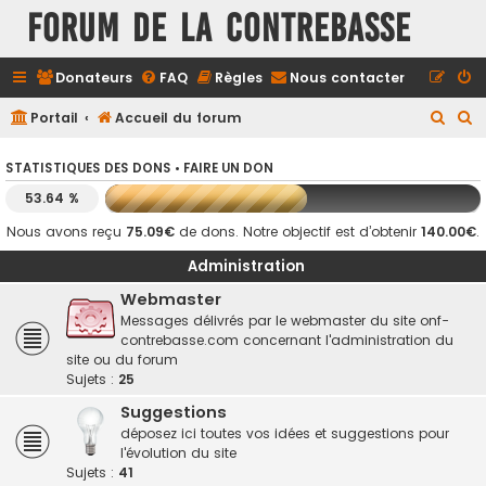
FORUM DE LA CONTREBASSE
Donateurs
FAQ
Règles
Nous contacter
R
R
Portail
Accueil du forum
e
e
STATISTIQUES DES DONS •
FAIRE UN DON
c
c
53.64 %
h
h
e
e
Nous avons reçu
75.09€
de dons. Notre objectif est d’obtenir
140.00€
.
r
r
Administration
c
c
Webmaster
h
h
Messages délivrés par le webmaster du site onf-
contrebasse.com concernant l'administration du
e
e
site ou du forum
r
r
Sujets :
25
Suggestions
déposez ici toutes vos idées et suggestions pour
l'évolution du site
Sujets :
41