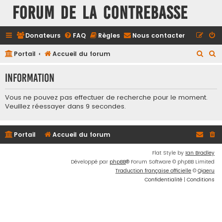
FORUM DE LA CONTREBASSE
Donateurs
FAQ
Règles
Nous contacter
R
R
Portail
Accueil du forum
e
e
Information
c
c
h
h
Vous ne pouvez pas effectuer de recherche pour le moment.
e
e
Veuillez réessayer dans 9 secondes.
r
r
c
c
Portail
Accueil du forum
h
h
Flat Style by
Ian Bradley
e
e
Développé par
phpBB
® Forum Software © phpBB Limited
r
r
Traduction française officielle
©
Qiaeru
Confidentialité
|
Conditions