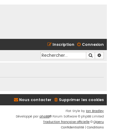
Inscription
Connexion
Rechercher
Recherche avancé
Nous contacter
Supprimer les cookies
Flat Style by
Ian Bradley
Développé par
phpBB
® Forum Software © phpBB Limited
Traduction française officielle
©
Qiaeru
Confidentialité
|
Conditions