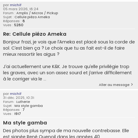
par
michif
05 mars 2026, 18:24
Forum :
Amplis / Micros / Pickup
Sujet :
Cellule piézo Ameka
Réponses :
8
Vues :
5280
Re: Cellule piézo Ameka
Bonjour frazi, je vois que l’Ameka est placé sous la corde de
sol. C’est bien ça ? Le choix que tu as fait est-il de faire
mieux ressortir les aigus ?
J’ai actuellement une K&K. Je trouve qu’elle privilégie trop
les graves, avec un son assez sourd et j’arrive difficilement
à le corriger via le ...
Aller au message
par
michif
31 déc. 2025, 10:31
Forum :
Lutherie
Sujet :
Ma style gamba
Réponses :
7
Vues :
1917
Ma style gamba
Des photos plus sympa de ma nouvelle contrebasse. Elle
est signée René Quenoil dans les années 40.