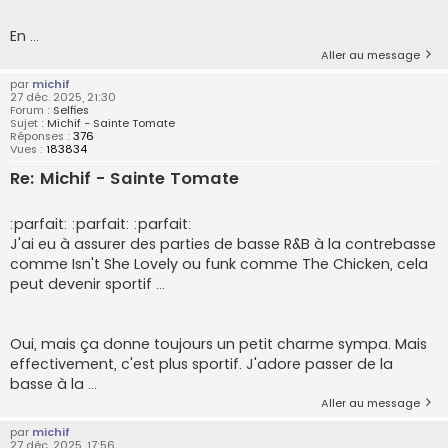
En ...
Aller au message
par
michif
27 déc. 2025, 21:30
Forum :
Selfies
Sujet :
Michif - Sainte Tomate
Réponses :
376
Vues :
183834
Re: Michif - Sainte Tomate
:parfait: :parfait: :parfait:
J'ai eu à assurer des parties de basse R&B à la contrebasse
comme Isn't She Lovely ou funk comme The Chicken, cela
peut devenir sportif ...
Oui, mais ça donne toujours un petit charme sympa. Mais
effectivement, c'est plus sportif. J'adore passer de la
basse à la ...
Aller au message
par
michif
27 déc. 2025, 17:56