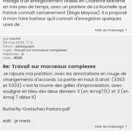
mixage d'un enregistrement réalisé en Charente Maritime
en très peu de temps, avec un pianiste de La Rochelle que
Patrick connaît certainement (Régis Mayoux). Il a proposé
à mon frère batteur qu'il connaît d'enregistrer quelques
unes de ...
Aller au message
par
michif
09 mai 2025, 17:12
Forum :
pédagogie
Sujet :
Travail sur morceaux complexes
Réponses :
2
Vues :
4029
Re: Travail sur morceaux complexes
Je rajoute ma partition, avec les annotations en rouge de
changements d'accords. La partie en haut à droit' (3353
et 5333) c'est la tourne des grilles d'improvisation, avec
souligné en bleu des deux derniers 3 (en Amaj7/E) et 3 (en
Amaj 7 dièse 11)
Butterfly-Gretschen Parlato.pdf
edit : je mets ...
Aller au message