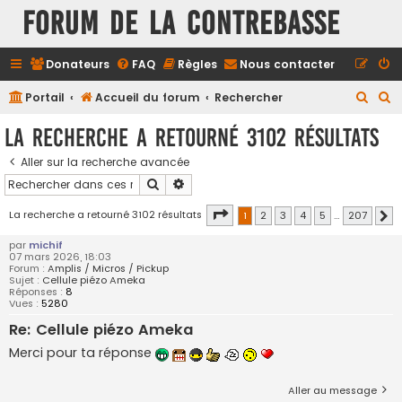
FORUM DE LA CONTREBASSE
Donateurs
FAQ
Règles
Nous contacter
R
R
Portail
Accueil du forum
Rechercher
e
e
La recherche a retourné 3102 résultats
c
c
Aller sur la recherche avancée
h
h
Rechercher
Recherche avancée
e
e
r
r
Page
1
sur
207
La recherche a retourné 3102 résultats
1
2
3
4
5
…
207
S
c
c
par
michif
07 mars 2026, 18:03
h
h
Forum :
Amplis / Micros / Pickup
Sujet :
Cellule piézo Ameka
e
e
Réponses :
8
Vues :
5280
r
r
Re: Cellule piézo Ameka
Merci pour ta réponse
Aller au message