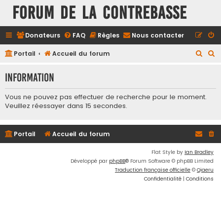
FORUM DE LA CONTREBASSE
Donateurs
FAQ
Règles
Nous contacter
R
R
Portail
Accueil du forum
e
e
Information
c
c
h
h
Vous ne pouvez pas effectuer de recherche pour le moment.
e
e
Veuillez réessayer dans 15 secondes.
r
r
c
c
Portail
Accueil du forum
h
h
Flat Style by
Ian Bradley
e
e
Développé par
phpBB
® Forum Software © phpBB Limited
r
r
Traduction française officielle
©
Qiaeru
Confidentialité
|
Conditions