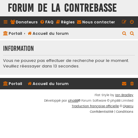
FORUM DE LA CONTREBASSE
Donateurs
FAQ
Règles
Nous contacter
R
R
Portail
Accueil du forum
e
e
Information
c
c
h
h
Vous ne pouvez pas effectuer de recherche pour le moment.
e
e
Veuillez réessayer dans 13 secondes.
r
r
c
c
Portail
Accueil du forum
h
h
Flat Style by
Ian Bradley
e
e
Développé par
phpBB
® Forum Software © phpBB Limited
r
r
Traduction française officielle
©
Qiaeru
Confidentialité
|
Conditions