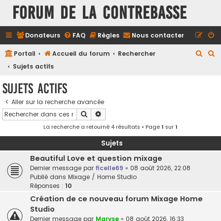
FORUM DE LA CONTREBASSE
Donateurs
FAQ
Règles
Nous contacter
R
R
Portail
Accueil du forum
Rechercher
e
e
Sujets actifs
c
c
Sujets actifs
h
h
Aller sur la recherche avancée
e
e
Rechercher
Recherche avancée
r
r
La recherche a retourné 4 résultats • Page
1
sur
1
c
c
h
h
Sujets
e
e
Beautiful Love et question mixage
Dernier message par
ficelle69
«
08 août 2026, 22:08
r
r
Publié dans
Mixage / Home Studio
Réponses :
10
Création de ce nouveau forum Mixage Home
Studio
Dernier message par
Maryse
«
08 août 2026, 16:33