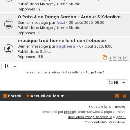
Publié dans
Mixage / Home Studio
Réponses :
2
O Pato & so Danço Samba - Ardour & Kdenlive
Dernier message par
frazi
«
08 août 2026, 06:26
Publié dans
Mixage / Home Studio
Réponses :
9
musique traditionnelle et contrebasse
Dernier message par
Bagheera
«
07 août 2026, 11:06
Publié dans
Selfies
Réponses :
55
1
2
3
4
La recherche a retourné 4 résultats • Page
1
sur
1
Aller
Portail
Accueil du forum
Flat Style by
Ian Bradley
Développé par
phpBB
® Forum Software © phpBB Limited
Traduction française officielle
©
Qiaeru
Confidentialité
|
Conditions