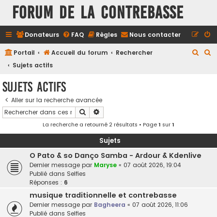
FORUM DE LA CONTREBASSE
Donateurs
FAQ
Règles
Nous contacter
R
R
Portail
Accueil du forum
Rechercher
e
e
Sujets actifs
c
c
Sujets actifs
h
h
Aller sur la recherche avancée
e
e
Rechercher
Recherche avancée
r
r
La recherche a retourné 2 résultats • Page
1
sur
1
c
c
h
h
Sujets
e
e
O Pato & so Danço Samba - Ardour & Kdenlive
Dernier message par
Maryse
«
07 août 2026, 19:04
r
r
Publié dans
Selfies
Réponses :
6
musique traditionnelle et contrebasse
Dernier message par
Bagheera
«
07 août 2026, 11:06
Publié dans
Selfies