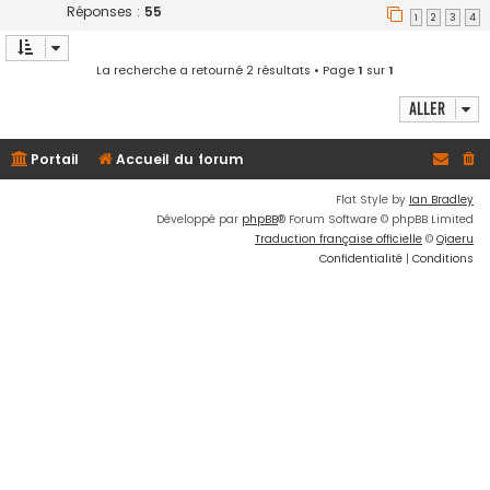
Réponses :
55
1
2
3
4
La recherche a retourné 2 résultats • Page
1
sur
1
Aller
Portail
Accueil du forum
Flat Style by
Ian Bradley
Développé par
phpBB
® Forum Software © phpBB Limited
Traduction française officielle
©
Qiaeru
Confidentialité
|
Conditions