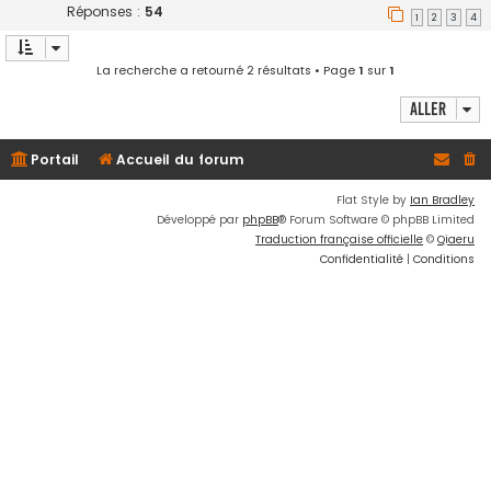
Réponses :
54
1
2
3
4
La recherche a retourné 2 résultats • Page
1
sur
1
Aller
Portail
Accueil du forum
Flat Style by
Ian Bradley
Développé par
phpBB
® Forum Software © phpBB Limited
Traduction française officielle
©
Qiaeru
Confidentialité
|
Conditions