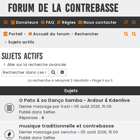
FORUM DE LA CONTREBASSE
Donateurs
FAQ
Règles
Nous contacter
R
R
Portail
Accueil du forum
Rechercher
e
e
Sujets actifs
c
c
Sujets actifs
h
h
Aller sur la recherche avancée
e
e
Rechercher
Recherche avancée
r
r
La recherche a retourné 2 résultats • Page
1
sur
1
c
c
h
h
Sujets
e
e
O Pato & so Danço Samba - Ardour & Kdenlive
Dernier message par
frazi
«
05 août 2026, 15:06
r
r
Publié dans
Selfies
Réponses :
4
musique traditionnelle et contrebasse
Dernier message par
sencha
«
05 août 2026, 15:00
Publié dans
Selfies