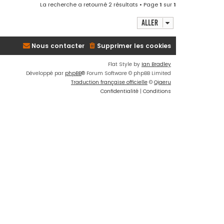
La recherche a retourné 2 résultats • Page
1
sur
1
Aller
Nous contacter
Supprimer les cookies
Flat Style by
Ian Bradley
Développé par
phpBB
® Forum Software © phpBB Limited
Traduction française officielle
©
Qiaeru
Confidentialité
|
Conditions