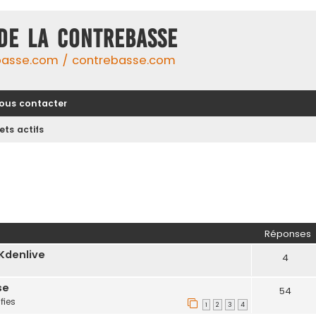
DE LA CONTREBASSE
basse.com / contrebasse.com
ous contacter
ets actifs
Réponses
Kdenlive
4
se
54
fies
1
2
3
4