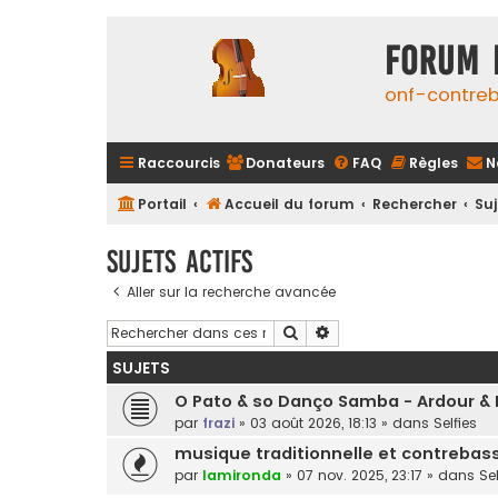
FORUM 
onf-contre
Raccourcis
Donateurs
FAQ
Règles
N
Portail
Accueil du forum
Rechercher
Suj
Sujets actifs
Aller sur la recherche avancée
Rechercher
Recherche avancée
SUJETS
O Pato & so Danço Samba - Ardour & 
par
frazi
»
03 août 2026, 18:13
» dans
Selfies
musique traditionnelle et contrebas
par
lamironda
»
07 nov. 2025, 23:17
» dans
Sel