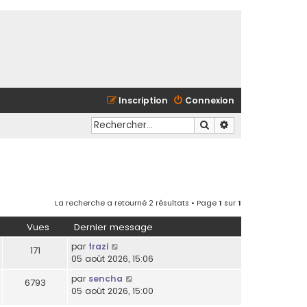
Inscription
Connexion
Rechercher
Recherche avancé
La recherche a retourné 2 résultats • Page
1
sur
1
Vues
Dernier message
par
frazi
171
05 août 2026, 15:06
par
sencha
6793
05 août 2026, 15:00