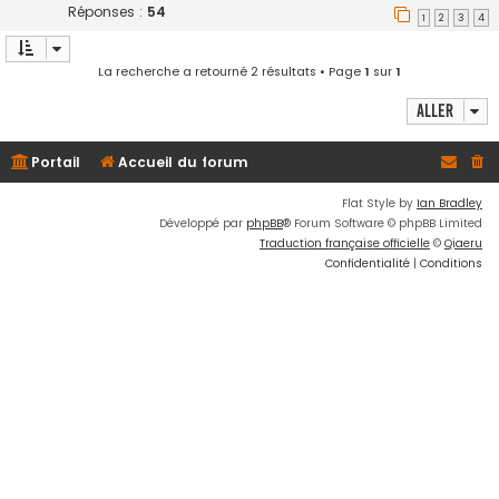
Réponses :
54
1
2
3
4
La recherche a retourné 2 résultats • Page
1
sur
1
Aller
Portail
Accueil du forum
Flat Style by
Ian Bradley
Développé par
phpBB
® Forum Software © phpBB Limited
Traduction française officielle
©
Qiaeru
Confidentialité
|
Conditions