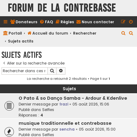
FORUM DE LA CONTREBASSE
Donateurs
FAQ
Règles
Nous contacter
R
R
Portail
Accueil du forum
Rechercher
e
e
Sujets actifs
c
c
Sujets actifs
h
h
Aller sur la recherche avancée
e
e
Rechercher
Recherche avancée
r
r
La recherche a retourné 2 résultats • Page
1
sur
1
c
c
h
h
Sujets
e
e
O Pato & so Danço Samba - Ardour & Kdenlive
Dernier message par
frazi
«
05 août 2026, 15:06
r
r
Publié dans
Selfies
Réponses :
4
musique traditionnelle et contrebasse
Dernier message par
sencha
«
05 août 2026, 15:00
Publié dans
Selfies