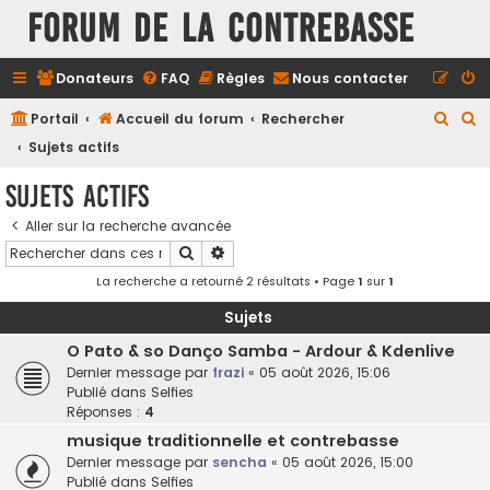
FORUM DE LA CONTREBASSE
Donateurs
FAQ
Règles
Nous contacter
R
R
Portail
Accueil du forum
Rechercher
e
e
Sujets actifs
c
c
Sujets actifs
h
h
Aller sur la recherche avancée
e
e
Rechercher
Recherche avancée
r
r
La recherche a retourné 2 résultats • Page
1
sur
1
c
c
h
h
Sujets
e
e
O Pato & so Danço Samba - Ardour & Kdenlive
Dernier message par
frazi
«
05 août 2026, 15:06
r
r
Publié dans
Selfies
Réponses :
4
musique traditionnelle et contrebasse
Dernier message par
sencha
«
05 août 2026, 15:00
Publié dans
Selfies