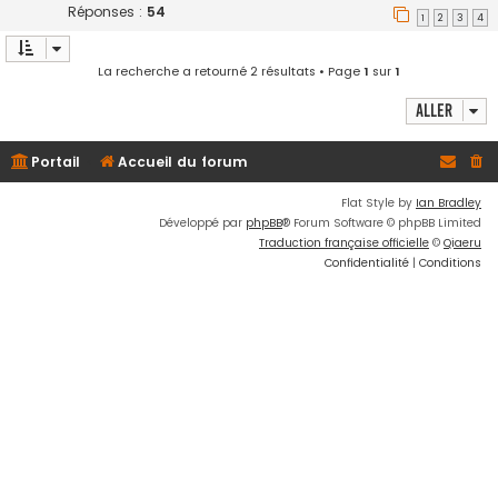
Réponses :
54
1
2
3
4
La recherche a retourné 2 résultats • Page
1
sur
1
Aller
Portail
Accueil du forum
Flat Style by
Ian Bradley
Développé par
phpBB
® Forum Software © phpBB Limited
Traduction française officielle
©
Qiaeru
Confidentialité
|
Conditions