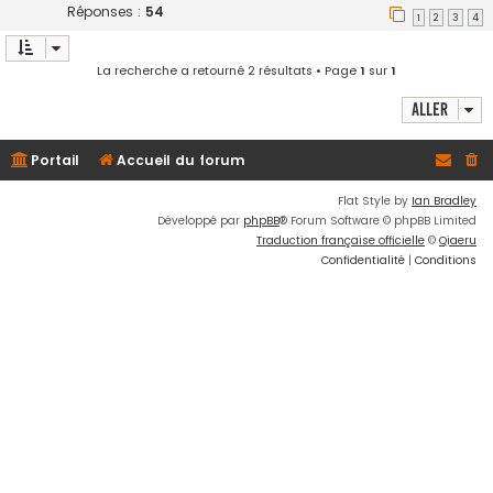
Réponses :
54
1
2
3
4
La recherche a retourné 2 résultats • Page
1
sur
1
Aller
Portail
Accueil du forum
Flat Style by
Ian Bradley
Développé par
phpBB
® Forum Software © phpBB Limited
Traduction française officielle
©
Qiaeru
Confidentialité
|
Conditions