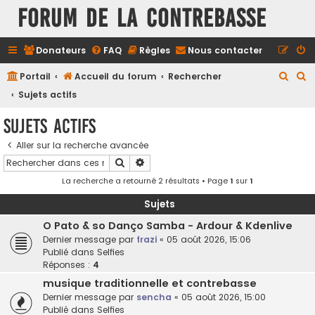
FORUM DE LA CONTREBASSE
Donateurs
FAQ
Règles
Nous contacter
R
R
Portail
Accueil du forum
Rechercher
e
e
Sujets actifs
c
c
Sujets actifs
h
h
Aller sur la recherche avancée
e
e
Rechercher
Recherche avancée
r
r
La recherche a retourné 2 résultats • Page
1
sur
1
c
c
h
h
Sujets
e
e
O Pato & so Danço Samba - Ardour & Kdenlive
Dernier message par
frazi
«
05 août 2026, 15:06
r
r
Publié dans
Selfies
Réponses :
4
musique traditionnelle et contrebasse
Dernier message par
sencha
«
05 août 2026, 15:00
Publié dans
Selfies