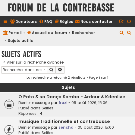
FORUM DE LA CONTREBASSE
Donateurs
FAQ
Règles
Nous contacter
R
R
Portail
Accueil du forum
Rechercher
e
e
Sujets actifs
c
c
Sujets actifs
h
h
Aller sur la recherche avancée
e
e
Rechercher
Recherche avancée
r
r
La recherche a retourné 2 résultats • Page
1
sur
1
c
c
h
h
Sujets
e
e
O Pato & so Danço Samba - Ardour & Kdenlive
Dernier message par
frazi
«
05 août 2026, 15:06
r
r
Publié dans
Selfies
Réponses :
4
musique traditionnelle et contrebasse
Dernier message par
sencha
«
05 août 2026, 15:00
Publié dans
Selfies