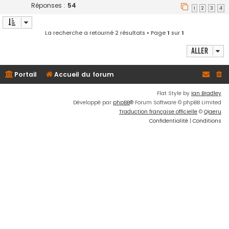
Réponses :
54
1
2
3
4
La recherche a retourné 2 résultats • Page
1
sur
1
Aller
Portail
Accueil du forum
Flat Style by
Ian Bradley
Développé par
phpBB
® Forum Software © phpBB Limited
Traduction française officielle
©
Qiaeru
Confidentialité
|
Conditions