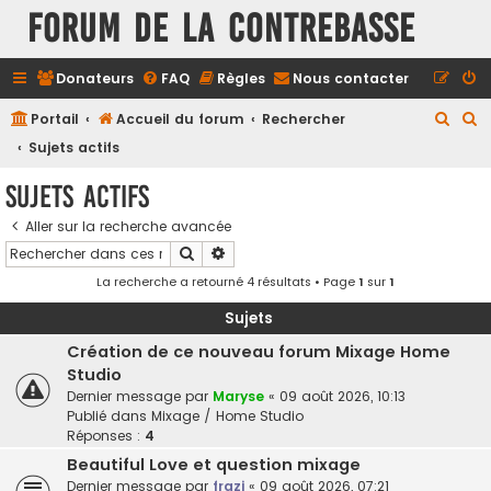
FORUM DE LA CONTREBASSE
Donateurs
FAQ
Règles
Nous contacter
R
R
Portail
Accueil du forum
Rechercher
e
e
Sujets actifs
c
c
Sujets actifs
h
h
Aller sur la recherche avancée
e
e
Rechercher
Recherche avancée
r
r
La recherche a retourné 4 résultats • Page
1
sur
1
c
c
h
h
Sujets
e
e
Création de ce nouveau forum Mixage Home
Studio
r
r
Dernier message par
Maryse
«
09 août 2026, 10:13
Publié dans
Mixage / Home Studio
Réponses :
4
Beautiful Love et question mixage
Dernier message par
frazi
«
09 août 2026, 07:21