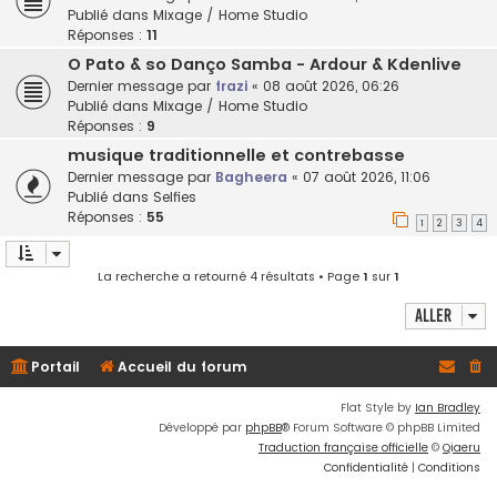
Publié dans
Mixage / Home Studio
Réponses :
11
O Pato & so Danço Samba - Ardour & Kdenlive
Dernier message par
frazi
«
08 août 2026, 06:26
Publié dans
Mixage / Home Studio
Réponses :
9
musique traditionnelle et contrebasse
Dernier message par
Bagheera
«
07 août 2026, 11:06
Publié dans
Selfies
Réponses :
55
1
2
3
4
La recherche a retourné 4 résultats • Page
1
sur
1
Aller
Portail
Accueil du forum
Flat Style by
Ian Bradley
Développé par
phpBB
® Forum Software © phpBB Limited
Traduction française officielle
©
Qiaeru
Confidentialité
|
Conditions