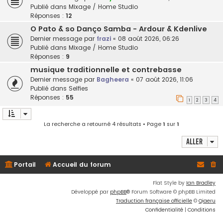
Publié dans
Mixage / Home Studio
Réponses :
12
O Pato & so Danço Samba - Ardour & Kdenlive
Dernier message par
frazi
«
08 août 2026, 06:26
Publié dans
Mixage / Home Studio
Réponses :
9
musique traditionnelle et contrebasse
Dernier message par
Bagheera
«
07 août 2026, 11:06
Publié dans
Selfies
Réponses :
55
1
2
3
4
La recherche a retourné 4 résultats • Page
1
sur
1
Aller
Portail
Accueil du forum
Flat Style by
Ian Bradley
Développé par
phpBB
® Forum Software © phpBB Limited
Traduction française officielle
©
Qiaeru
Confidentialité
|
Conditions