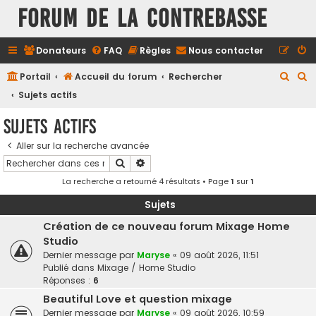
FORUM DE LA CONTREBASSE
Donateurs
FAQ
Règles
Nous contacter
R
R
Portail
Accueil du forum
Rechercher
e
e
Sujets actifs
c
c
Sujets actifs
h
h
Aller sur la recherche avancée
e
e
Rechercher
Recherche avancée
r
r
La recherche a retourné 4 résultats • Page
1
sur
1
c
c
h
h
Sujets
e
e
Création de ce nouveau forum Mixage Home
Studio
r
r
Dernier message par
Maryse
«
09 août 2026, 11:51
Publié dans
Mixage / Home Studio
Réponses :
6
Beautiful Love et question mixage
Dernier message par
Maryse
«
09 août 2026, 10:59